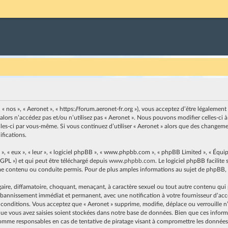
, « nos », « Aeronet », « https://forum.aeronet-fr.org »), vous acceptez d’être légaleme
 alors n’accédez pas et/ou n’utilisez pas « Aeronet ». Nous pouvons modifier celles-c
elles-ci par vous-même. Si vous continuez d’utiliser « Aeronet » alors que des changem
fications.
, « eux », « leur », « logiciel phpBB », « www.phpbb.com », « phpBB Limited », « Équip
 GPL ») et qui peut être téléchargé depuis
www.phpbb.com
. Le logiciel phpBB facilit
contenu ou conduite permis. Pour de plus amples informations au sujet de phpBB, v
ire, diffamatoire, choquant, menaçant, à caractère sexuel ou tout autre contenu qui pe
n bannissement immédiat et permanent, avec une notification à votre fournisseur d’accès
 conditions. Vous acceptez que « Aeronet » supprime, modifie, déplace ou verrouille n’
e vous avez saisies soient stockées dans notre base de données. Bien que ces informat
omme responsables en cas de tentative de piratage visant à compromettre les données