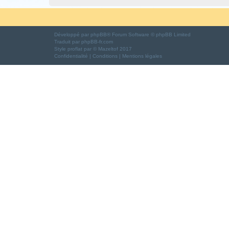
Développé par
phpBB
® Forum Software © phpBB Limited
Traduit par
phpBB-fr.com
Style
proflat
par ©
Mazeltof
2017
Confidentialité
|
Conditions
|
Mentions légales