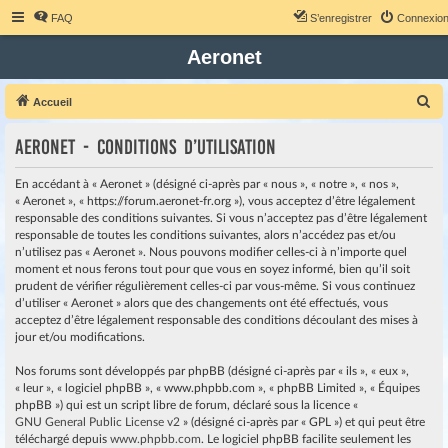
FAQ
S’enregistrer
Connexio
Aeronet
R
Accueil
e
Aeronet - Conditions d’utilisation
c
h
En accédant à « Aeronet » (désigné ci-après par « nous », « notre », « nos »,
e
« Aeronet », « https://forum.aeronet-fr.org »), vous acceptez d’être légalement
responsable des conditions suivantes. Si vous n’acceptez pas d’être légalement
r
responsable de toutes les conditions suivantes, alors n’accédez pas et/ou
c
n’utilisez pas « Aeronet ». Nous pouvons modifier celles-ci à n’importe quel
moment et nous ferons tout pour que vous en soyez informé, bien qu’il soit
h
prudent de vérifier régulièrement celles-ci par vous-même. Si vous continuez
e
d’utiliser « Aeronet » alors que des changements ont été effectués, vous
r
acceptez d’être légalement responsable des conditions découlant des mises à
jour et/ou modifications.
Nos forums sont développés par phpBB (désigné ci-après par « ils », « eux »,
« leur », « logiciel phpBB », « www.phpbb.com », « phpBB Limited », « Équipes
phpBB ») qui est un script libre de forum, déclaré sous la licence «
GNU General Public License v2
» (désigné ci-après par « GPL ») et qui peut être
téléchargé depuis
www.phpbb.com
. Le logiciel phpBB facilite seulement les