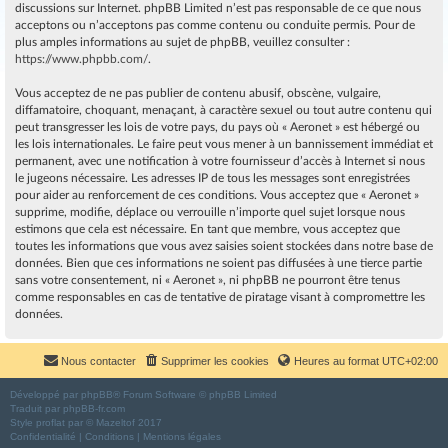
discussions sur Internet. phpBB Limited n’est pas responsable de ce que nous
acceptons ou n’acceptons pas comme contenu ou conduite permis. Pour de
plus amples informations au sujet de phpBB, veuillez consulter :
https://www.phpbb.com/
.
Vous acceptez de ne pas publier de contenu abusif, obscène, vulgaire,
diffamatoire, choquant, menaçant, à caractère sexuel ou tout autre contenu qui
peut transgresser les lois de votre pays, du pays où « Aeronet » est hébergé ou
les lois internationales. Le faire peut vous mener à un bannissement immédiat et
permanent, avec une notification à votre fournisseur d’accès à Internet si nous
le jugeons nécessaire. Les adresses IP de tous les messages sont enregistrées
pour aider au renforcement de ces conditions. Vous acceptez que « Aeronet »
supprime, modifie, déplace ou verrouille n’importe quel sujet lorsque nous
estimons que cela est nécessaire. En tant que membre, vous acceptez que
toutes les informations que vous avez saisies soient stockées dans notre base de
données. Bien que ces informations ne soient pas diffusées à une tierce partie
sans votre consentement, ni « Aeronet », ni phpBB ne pourront être tenus
comme responsables en cas de tentative de piratage visant à compromettre les
données.
Nous contacter
Supprimer les cookies
Heures au format
UTC+02:00
Développé par
phpBB
® Forum Software © phpBB Limited
Traduit par
phpBB-fr.com
Style
proflat
par ©
Mazeltof
2017
Confidentialité
|
Conditions
|
Mentions légales