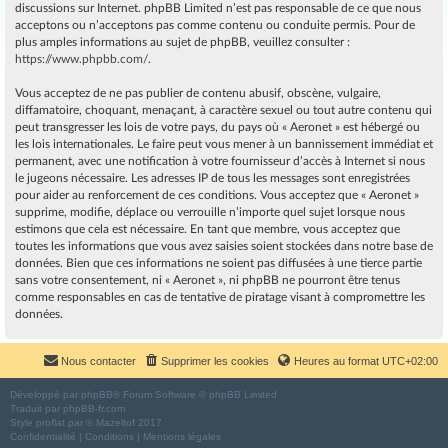
discussions sur Internet. phpBB Limited n’est pas responsable de ce que nous
acceptons ou n’acceptons pas comme contenu ou conduite permis. Pour de
plus amples informations au sujet de phpBB, veuillez consulter :
https://www.phpbb.com/
.
Vous acceptez de ne pas publier de contenu abusif, obscène, vulgaire,
diffamatoire, choquant, menaçant, à caractère sexuel ou tout autre contenu qui
peut transgresser les lois de votre pays, du pays où « Aeronet » est hébergé ou
les lois internationales. Le faire peut vous mener à un bannissement immédiat et
permanent, avec une notification à votre fournisseur d’accès à Internet si nous
le jugeons nécessaire. Les adresses IP de tous les messages sont enregistrées
pour aider au renforcement de ces conditions. Vous acceptez que « Aeronet »
supprime, modifie, déplace ou verrouille n’importe quel sujet lorsque nous
estimons que cela est nécessaire. En tant que membre, vous acceptez que
toutes les informations que vous avez saisies soient stockées dans notre base de
données. Bien que ces informations ne soient pas diffusées à une tierce partie
sans votre consentement, ni « Aeronet », ni phpBB ne pourront être tenus
comme responsables en cas de tentative de piratage visant à compromettre les
données.
Nous contacter
Supprimer les cookies
Heures au format
UTC+02:00
Développé par
phpBB
® Forum Software © phpBB Limited
Traduit par
phpBB-fr.com
Style
proflat
par ©
Mazeltof
2017
Confidentialité
|
Conditions
|
Mentions légales