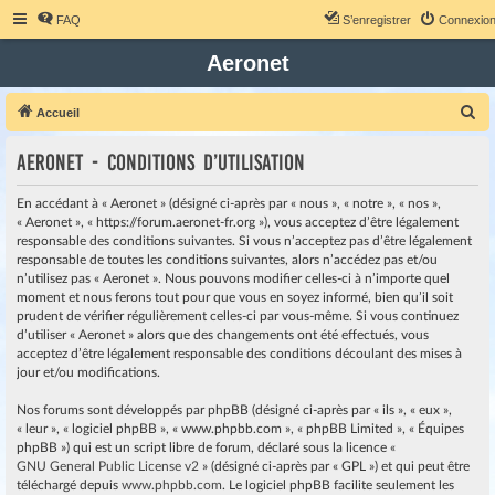
FAQ
S’enregistrer
Connexio
Aeronet
R
Accueil
e
Aeronet - Conditions d’utilisation
c
h
En accédant à « Aeronet » (désigné ci-après par « nous », « notre », « nos »,
e
« Aeronet », « https://forum.aeronet-fr.org »), vous acceptez d’être légalement
responsable des conditions suivantes. Si vous n’acceptez pas d’être légalement
r
responsable de toutes les conditions suivantes, alors n’accédez pas et/ou
c
n’utilisez pas « Aeronet ». Nous pouvons modifier celles-ci à n’importe quel
moment et nous ferons tout pour que vous en soyez informé, bien qu’il soit
h
prudent de vérifier régulièrement celles-ci par vous-même. Si vous continuez
e
d’utiliser « Aeronet » alors que des changements ont été effectués, vous
r
acceptez d’être légalement responsable des conditions découlant des mises à
jour et/ou modifications.
Nos forums sont développés par phpBB (désigné ci-après par « ils », « eux »,
« leur », « logiciel phpBB », « www.phpbb.com », « phpBB Limited », « Équipes
phpBB ») qui est un script libre de forum, déclaré sous la licence «
GNU General Public License v2
» (désigné ci-après par « GPL ») et qui peut être
téléchargé depuis
www.phpbb.com
. Le logiciel phpBB facilite seulement les