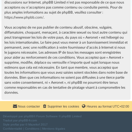
discussions sur Internet. phpBB Limited n’est pas responsable de ce que nous
acceptons ou n’acceptons pas comme contenu ou conduite permis. Pour de
plus amples informations au sujet de phpBB, veuillez consulter :
https://www.phpbb.com/
.
Vous acceptez de ne pas publier de contenu abusif, obscène, vulgaire,
diffamatoire, choquant, menaçant, à caractère sexuel ou tout autre contenu qui
peut transgresser les lois de votre pays, du pays où « Aeronet » est hébergé ou
les lois internationales. Le faire peut vous mener à un bannissement immédiat et
permanent, avec une notification à votre fournisseur d’accès à Internet si nous
le jugeons nécessaire. Les adresses IP de tous les messages sont enregistrées
pour aider au renforcement de ces conditions. Vous acceptez que « Aeronet »
supprime, modifie, déplace ou verrouille n’importe quel sujet lorsque nous
estimons que cela est nécessaire. En tant que membre, vous acceptez que
toutes les informations que vous avez saisies soient stockées dans notre base de
données. Bien que ces informations ne soient pas diffusées à une tierce partie
sans votre consentement, ni « Aeronet », ni phpBB ne pourront être tenus
comme responsables en cas de tentative de piratage visant à compromettre les
données.
Nous contacter
Supprimer les cookies
Heures au format
UTC+02:00
Développé par
phpBB
® Forum Software © phpBB Limited
Traduit par
phpBB-fr.com
Style
proflat
par ©
Mazeltof
2017
Confidentialité
|
Conditions
|
Mentions légales