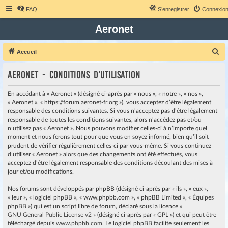
FAQ
S’enregistrer
Connexio
Aeronet
R
Accueil
e
Aeronet - Conditions d’utilisation
c
h
En accédant à « Aeronet » (désigné ci-après par « nous », « notre », « nos »,
e
« Aeronet », « https://forum.aeronet-fr.org »), vous acceptez d’être légalement
responsable des conditions suivantes. Si vous n’acceptez pas d’être légalement
r
responsable de toutes les conditions suivantes, alors n’accédez pas et/ou
c
n’utilisez pas « Aeronet ». Nous pouvons modifier celles-ci à n’importe quel
moment et nous ferons tout pour que vous en soyez informé, bien qu’il soit
h
prudent de vérifier régulièrement celles-ci par vous-même. Si vous continuez
e
d’utiliser « Aeronet » alors que des changements ont été effectués, vous
r
acceptez d’être légalement responsable des conditions découlant des mises à
jour et/ou modifications.
Nos forums sont développés par phpBB (désigné ci-après par « ils », « eux »,
« leur », « logiciel phpBB », « www.phpbb.com », « phpBB Limited », « Équipes
phpBB ») qui est un script libre de forum, déclaré sous la licence «
GNU General Public License v2
» (désigné ci-après par « GPL ») et qui peut être
téléchargé depuis
www.phpbb.com
. Le logiciel phpBB facilite seulement les