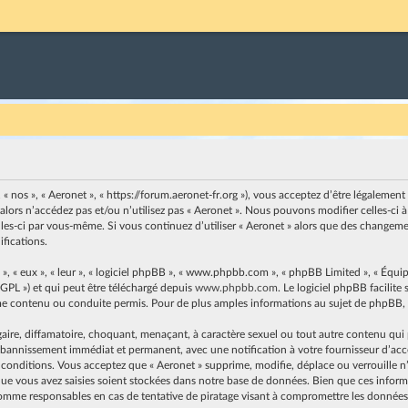
, « nos », « Aeronet », « https://forum.aeronet-fr.org »), vous acceptez d’être légaleme
 alors n’accédez pas et/ou n’utilisez pas « Aeronet ». Nous pouvons modifier celles-c
elles-ci par vous-même. Si vous continuez d’utiliser « Aeronet » alors que des changem
fications.
, « eux », « leur », « logiciel phpBB », « www.phpbb.com », « phpBB Limited », « Équip
 GPL ») et qui peut être téléchargé depuis
www.phpbb.com
. Le logiciel phpBB facilit
contenu ou conduite permis. Pour de plus amples informations au sujet de phpBB, v
ire, diffamatoire, choquant, menaçant, à caractère sexuel ou tout autre contenu qui pe
n bannissement immédiat et permanent, avec une notification à votre fournisseur d’accès
 conditions. Vous acceptez que « Aeronet » supprime, modifie, déplace ou verrouille n’
e vous avez saisies soient stockées dans notre base de données. Bien que ces informat
omme responsables en cas de tentative de piratage visant à compromettre les données