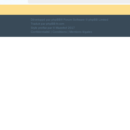
Développé par
phpBB
® Forum Software © phpBB Limited
Traduit par
phpBB-fr.com
Style
proflat
par ©
Mazeltof
2017
Confidentialité
|
Conditions
|
Mentions légales