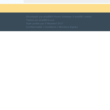
Développé par
phpBB
® Forum Software © phpBB Limited
Traduit par
phpBB-fr.com
Style
proflat
par ©
Mazeltof
2017
Confidentialité
|
Conditions
|
Mentions légales