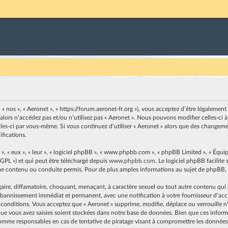
, « nos », « Aeronet », « https://forum.aeronet-fr.org »), vous acceptez d’être légaleme
 alors n’accédez pas et/ou n’utilisez pas « Aeronet ». Nous pouvons modifier celles-c
elles-ci par vous-même. Si vous continuez d’utiliser « Aeronet » alors que des changem
fications.
, « eux », « leur », « logiciel phpBB », « www.phpbb.com », « phpBB Limited », « Équip
 GPL ») et qui peut être téléchargé depuis
www.phpbb.com
. Le logiciel phpBB facilit
contenu ou conduite permis. Pour de plus amples informations au sujet de phpBB, v
ire, diffamatoire, choquant, menaçant, à caractère sexuel ou tout autre contenu qui pe
n bannissement immédiat et permanent, avec une notification à votre fournisseur d’accès
 conditions. Vous acceptez que « Aeronet » supprime, modifie, déplace ou verrouille n’
e vous avez saisies soient stockées dans notre base de données. Bien que ces informat
omme responsables en cas de tentative de piratage visant à compromettre les données