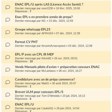
ENAC EPL/U après LAS (Licence Accès Santé) ?
Dernier message par
user2230
«
16 févr. 2025, 15:00
Réponses :
7
Enac EPL-s en première année de prepa?
Dernier message par
NS.
«
23 déc. 2024, 12:59
Groupe whatsapp EPL25
Dernier message par
AFR4163
«
07 déc. 2024, 12:38
Format CV PNT
Dernier message par
thrustrefvnavspeed
«
03 déc. 2024, 12:08
EPL/P avec un CPL IR MEP
Dernier message par
Kévin82
«
26 oct. 2024, 09:51
Réponses :
10
Vends Manuels pilote d'avion + préparation concours ENAC
Dernier message par
McLanbass
«
06 oct. 2024, 16:27
Candidature avec un de prépa commerce?
Dernier message par
Mat01
«
30 août 2024, 20:47
Réponses :
1
Brevet ULM pour concours EPL/S
Dernier message par
Tom D'Almeida
«
23 juil. 2024, 16:13
Réponses :
6
ENAC EPL/U
Dernier message par
L’aube911
«
26 juin 2024, 14:54
Réponses :
2