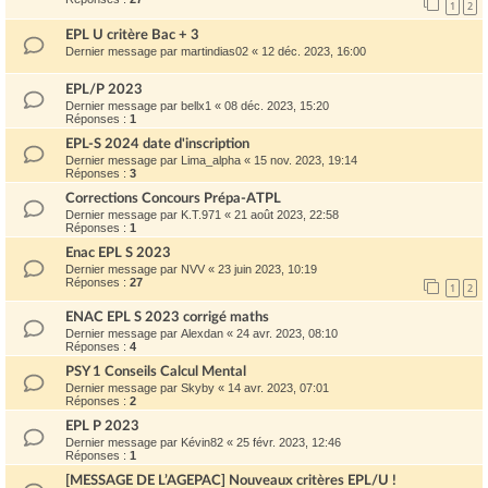
1
2
EPL U critère Bac + 3
Dernier message par
martindias02
«
12 déc. 2023, 16:00
EPL/P 2023
Dernier message par
bellx1
«
08 déc. 2023, 15:20
Réponses :
1
EPL-S 2024 date d'inscription
Dernier message par
Lima_alpha
«
15 nov. 2023, 19:14
Réponses :
3
Corrections Concours Prépa-ATPL
Dernier message par
K.T.971
«
21 août 2023, 22:58
Réponses :
1
Enac EPL S 2023
Dernier message par
NVV
«
23 juin 2023, 10:19
Réponses :
27
1
2
ENAC EPL S 2023 corrigé maths
Dernier message par
Alexdan
«
24 avr. 2023, 08:10
Réponses :
4
PSY 1 Conseils Calcul Mental
Dernier message par
Skyby
«
14 avr. 2023, 07:01
Réponses :
2
EPL P 2023
Dernier message par
Kévin82
«
25 févr. 2023, 12:46
Réponses :
1
[MESSAGE DE L’AGEPAC] Nouveaux critères EPL/U !