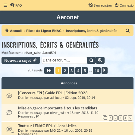
FAQ
S’enregistrer
Connexio
Aeronet
R
Accueil
Pilote de Ligne: ENAC
Inscriptions, écrits & généralités
e
Inscriptions, écrits & généralités
c
h
Modérateurs :
oliver_twist
,
Jarod501
Rechercher
Recherche avanc
Nouveau sujet
e
r
1
2
3
4
5
16
Page
1
sur
16
Suivante
787 sujets
…
c
h
Annonces
e
[Concours EPL] Guide EPL | Édition 2023
r
Dernier message par
adrilucq
«
02 sept. 2019, 19:14
Mise en garde importante à tous les candidats
Dernier message par
oliver_twist
«
13 nov. 2016, 11:19
Réponses :
94
1
2
3
4
5
Tout sur l'ENAC EPL / Liens Utiles
Dernier message par
MiG 22
«
16 oct. 2005, 20:15
Réponses :
1