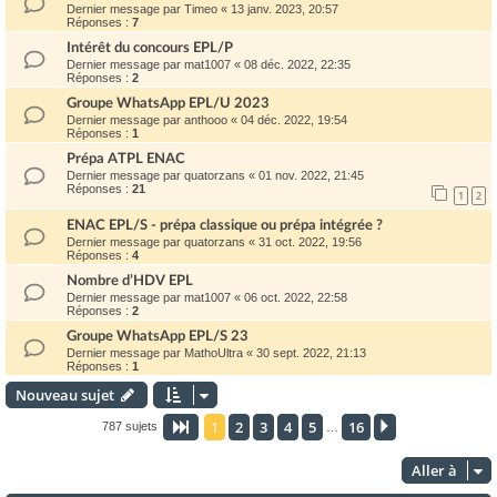
Dernier message par
Timeo
«
13 janv. 2023, 20:57
Réponses :
7
Intérêt du concours EPL/P
Dernier message par
mat1007
«
08 déc. 2022, 22:35
Réponses :
2
Groupe WhatsApp EPL/U 2023
Dernier message par
anthooo
«
04 déc. 2022, 19:54
Réponses :
1
Prépa ATPL ENAC
Dernier message par
quatorzans
«
01 nov. 2022, 21:45
Réponses :
21
1
2
ENAC EPL/S - prépa classique ou prépa intégrée ?
Dernier message par
quatorzans
«
31 oct. 2022, 19:56
Réponses :
4
Nombre d’HDV EPL
Dernier message par
mat1007
«
06 oct. 2022, 22:58
Réponses :
2
Groupe WhatsApp EPL/S 23
Dernier message par
MathoUltra
«
30 sept. 2022, 21:13
Réponses :
1
Nouveau sujet
1
2
3
4
5
16
Page
1
sur
16
Suivante
787 sujets
…
Aller à