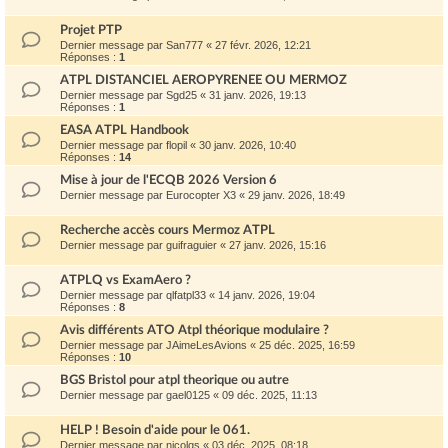
Projet PTP
Dernier message par
San777
«
27 févr. 2026, 12:21
Réponses :
1
ATPL DISTANCIEL AEROPYRENEE OU MERMOZ
Dernier message par
Sgd25
«
31 janv. 2026, 19:13
Réponses :
1
EASA ATPL Handbook
Dernier message par
flopil
«
30 janv. 2026, 10:40
Réponses :
14
Mise à jour de l'ECQB 2026 Version 6
Dernier message par
Eurocopter X3
«
29 janv. 2026, 18:49
Recherche accès cours Mermoz ATPL
Dernier message par
guifraguier
«
27 janv. 2026, 15:16
ATPLQ vs ExamAero ?
Dernier message par
qlfatpl33
«
14 janv. 2026, 19:04
Réponses :
8
Avis différents ATO Atpl théorique modulaire ?
Dernier message par
JAimeLesAvions
«
25 déc. 2025, 16:59
Réponses :
10
BGS Bristol pour atpl theorique ou autre
Dernier message par
gael0125
«
09 déc. 2025, 11:13
HELP ! Besoin d'aide pour le 061.
Dernier message par
nicolqs
«
03 déc. 2025, 08:18