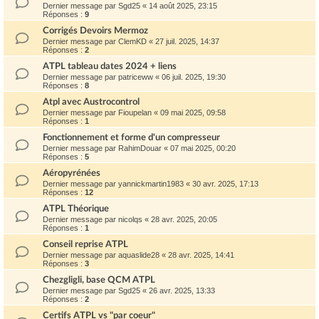
Dernier message par
Sgd25
«
14 août 2025, 23:15
Réponses :
9
Corrigés Devoirs Mermoz
Dernier message par
ClemKD
«
27 juil. 2025, 14:37
Réponses :
2
ATPL tableau dates 2024 + liens
Dernier message par
patriceww
«
06 juil. 2025, 19:30
Réponses :
8
Atpl avec Austrocontrol
Dernier message par
Fioupelan
«
09 mai 2025, 09:58
Réponses :
1
Fonctionnement et forme d'un compresseur
Dernier message par
RahimDouar
«
07 mai 2025, 00:20
Réponses :
5
Aéropyrénées
Dernier message par
yannickmartin1983
«
30 avr. 2025, 17:13
Réponses :
12
ATPL Théorique
Dernier message par
nicolqs
«
28 avr. 2025, 20:05
Réponses :
1
Conseil reprise ATPL
Dernier message par
aquaslide28
«
28 avr. 2025, 14:41
Réponses :
3
Chezgligli, base QCM ATPL
Dernier message par
Sgd25
«
26 avr. 2025, 13:33
Réponses :
2
Certifs ATPL vs "par coeur"