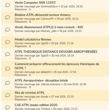
Vente Computer IWA 11092
Dernier message par
Gemma92bcn
«
15 juil. 2026, 18:20
Réponses :
1
Binôme ATPL distanciel secteur Annecy
Dernier message par
ClarissePlr
«
06 juil. 2026, 18:11
Réponses :
2
Vends Abonnement ATPLQ 3 mois restant - 40€
Dernier message par
Mooney_pilot
«
06 juil. 2026, 15:33
Model calculatrice Rennes
Dernier message par
Sgd25
«
03 juil. 2026, 17:16
Réponses :
1
ATPL THEORIQUE DISTANCE DEVOIRS AEROPYRENÉES
Dernier message par
Sgd25
«
30 mai 2026, 18:16
Réponses :
2
Comment préparer efficacement les épreuves théoriques de
l’ATPL ?
Dernier message par
qlfatpl33
«
29 mai 2026, 17:04
Réponses :
1
ATPL Aeropyrénées- déception totale
Dernier message par
JAimeLesAvions
«
26 mai 2026, 10:38
Réponses :
3
Site de révision ATPL
Dernier message par
durale
«
07 mai 2026, 15:33
Réponses :
3
CAE ATPL books edition 2020
Dernier message par
Tchewa
«
30 mars 2026, 21:51