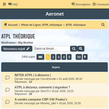
FAQ
S’enregistrer
Connexio
Aeronet
R
Accueil
Pilote de Ligne: ATPL théorique
ATPL théorique
e
ATPL théorique
c
h
Modérateur :
Big Brother
Rechercher
Recherche avanc
Nouveau sujet
e
r
1
2
3
4
5
50
Page
1
sur
50
Suivante
2466 sujets
…
c
h
Sujets
e
RETEX ATPL ( à distance )
r
Dernier message par
CincoEstrelle
«
01 août 2026, 00:32
Réponses :
13
ATPL à distance, comment s'organiser ?
Dernier message par
Sam73
«
18 juil. 2026, 15:25
Réponses :
18
A vendre computer CRP-5W Pooley's
Dernier message par
Mooney_pilot
«
16 juil. 2026, 15:35