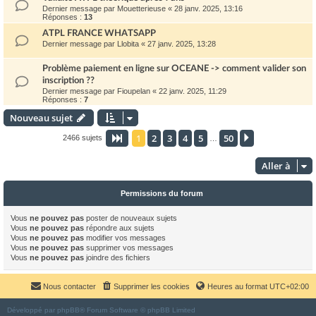
Dernier message par
Mouetterieuse
«
28 janv. 2025, 13:16
Réponses :
13
ATPL FRANCE WHATSAPP
Dernier message par
Llobita
«
27 janv. 2025, 13:28
Problème paiement en ligne sur OCEANE -> comment valider son
inscription ??
Dernier message par
Fioupelan
«
22 janv. 2025, 11:29
Réponses :
7
Nouveau sujet
1
2
3
4
5
50
Page
1
sur
50
Suivante
2466 sujets
…
Aller à
Permissions du forum
Vous
ne pouvez pas
poster de nouveaux sujets
Vous
ne pouvez pas
répondre aux sujets
Vous
ne pouvez pas
modifier vos messages
Vous
ne pouvez pas
supprimer vos messages
Vous
ne pouvez pas
joindre des fichiers
Nous contacter
Supprimer les cookies
Heures au format
UTC+02:00
Développé par
phpBB
® Forum Software © phpBB Limited