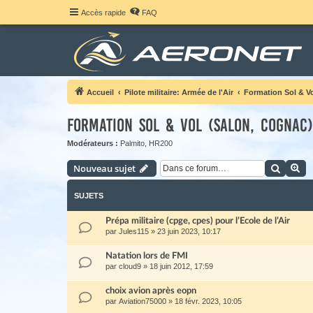
Accès rapide
FAQ
Accueil
Pilote militaire: Armée de l'Air
Formation Sol & V
Formation Sol & Vol (Salon, Cognac)
Modérateurs :
Palmito
,
HR200
Recher
Re
Nouveau sujet
SUJETS
Prépa militaire (cpge, cpes) pour l’Ecole de l’Air
par
Jules115
»
23 juin 2023, 10:17
Natation lors de FMI
par
cloud9
»
18 juin 2012, 17:59
choix avion après eopn
par
Aviation75000
»
18 févr. 2023, 10:05