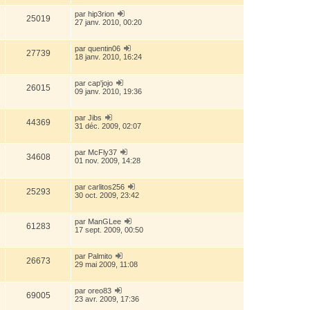
par
hip3rion
25019
27 janv. 2010, 00:20
par
quentin06
27739
18 janv. 2010, 16:24
par
cap'jojo
26015
09 janv. 2010, 19:36
par
Jibs
44369
31 déc. 2009, 02:07
par
McFly37
34608
01 nov. 2009, 14:28
par
carlitos256
25293
30 oct. 2009, 23:42
par
ManGLee
61283
17 sept. 2009, 00:50
par
Palmito
26673
29 mai 2009, 11:08
par
oreo83
69005
23 avr. 2009, 17:36