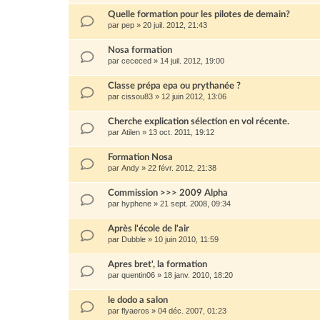
Quelle formation pour les pilotes de demain?
par
pep
»
20 juil. 2012, 21:43
Nosa formation
par
cececed
»
14 juil. 2012, 19:00
Classe prépa epa ou prythanée ?
par
cissou83
»
12 juin 2012, 13:06
Cherche explication sélection en vol récente.
par
Atilen
»
13 oct. 2011, 19:12
Formation Nosa
par
Andy
»
22 févr. 2012, 21:38
Commission >>> 2009 Alpha
par
hyphene
»
21 sept. 2008, 09:34
Après l'école de l'air
par
Dubble
»
10 juin 2010, 11:59
Apres bret', la formation
par
quentin06
»
18 janv. 2010, 18:20
le dodo a salon
par
flyaeros
»
04 déc. 2007, 01:23