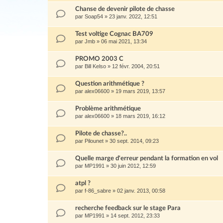
Chanse de devenir pilote de chasse
par
Soap54
»
23 janv. 2022, 12:51
Test voltige Cognac BA709
par
Jmb
»
06 mai 2021, 13:34
PROMO 2003 C
par
Bill Kelso
»
12 févr. 2004, 20:51
Question arithmétique ?
par
alex06600
»
19 mars 2019, 13:57
Problème arithmétique
par
alex06600
»
18 mars 2019, 16:12
Pilote de chasse?..
par
Pilounet
»
30 sept. 2014, 09:23
Quelle marge d'erreur pendant la formation en vol
par
MP1991
»
30 juin 2012, 12:59
atpl ?
par
f-86_sabre
»
02 janv. 2013, 00:58
recherche feedback sur le stage Para
par
MP1991
»
14 sept. 2012, 23:33