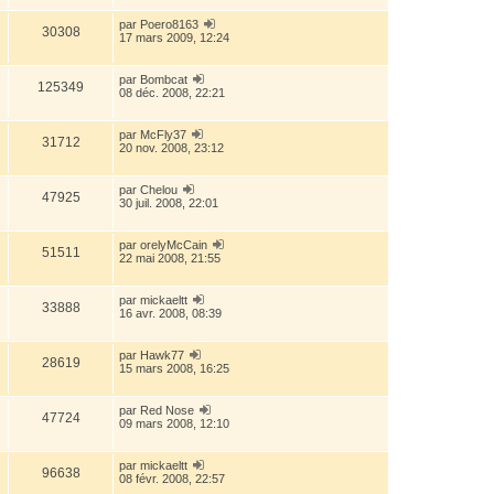
par
Poero8163
30308
17 mars 2009, 12:24
par
Bombcat
125349
08 déc. 2008, 22:21
par
McFly37
31712
20 nov. 2008, 23:12
par
Chelou
47925
30 juil. 2008, 22:01
par
orelyMcCain
51511
22 mai 2008, 21:55
par
mickaeltt
33888
16 avr. 2008, 08:39
par
Hawk77
28619
15 mars 2008, 16:25
par
Red Nose
47724
09 mars 2008, 12:10
par
mickaeltt
96638
08 févr. 2008, 22:57