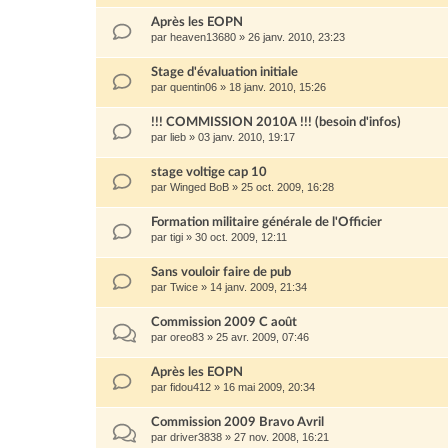
Après les EOPN
par
heaven13680
»
26 janv. 2010, 23:23
Stage d'évaluation initiale
par
quentin06
»
18 janv. 2010, 15:26
!!! COMMISSION 2010A !!! (besoin d'infos)
par
lieb
»
03 janv. 2010, 19:17
stage voltige cap 10
par
Winged BoB
»
25 oct. 2009, 16:28
Formation militaire générale de l'Officier
par
tigi
»
30 oct. 2009, 12:11
Sans vouloir faire de pub
par
Twice
»
14 janv. 2009, 21:34
Commission 2009 C août
par
oreo83
»
25 avr. 2009, 07:46
Après les EOPN
par
fidou412
»
16 mai 2009, 20:34
Commission 2009 Bravo Avril
par
driver3838
»
27 nov. 2008, 16:21