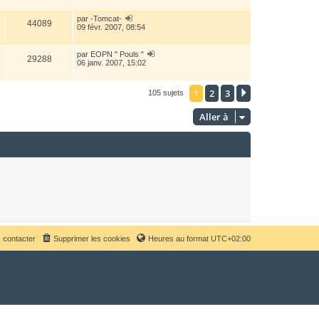
par
-Tomcat-
44089
09 févr. 2007, 08:54
par
EOPN " Pouls "
29288
06 janv. 2007, 15:02
1
2
3
Suivante
105 sujets
Aller à
 contacter
Supprimer les cookies
Heures au format
UTC+02:00