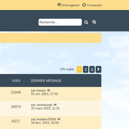
S’enregistrer
Connexion
Rechercher
Recherche avancé
1
2
3
Suivante
105 sujets
VUES
DERNIER MESSAGE
par
Kastor
23346
01 oct. 2023, 17:03
par
nembourgh
30075
20 mars 2023, 11:25
par
Aviation75000
8371
18 févr. 2023, 10:05