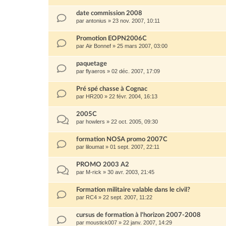
date commission 2008
par
antonius
»
23 nov. 2007, 10:11
Promotion EOPN2006C
par
Air Bonnef
»
25 mars 2007, 03:00
paquetage
par
flyaeros
»
02 déc. 2007, 17:09
Pré spé chasse à Cognac
par
HR200
»
22 févr. 2004, 16:13
2005C
par
howlers
»
22 oct. 2005, 09:30
formation NOSA promo 2007C
par
liloumat
»
01 sept. 2007, 22:11
PROMO 2003 A2
par
M-rick
»
30 avr. 2003, 21:45
Formation militaire valable dans le civil?
par
RC4
»
22 sept. 2007, 11:22
cursus de formation à l'horizon 2007-2008
par
moustick007
»
22 janv. 2007, 14:29