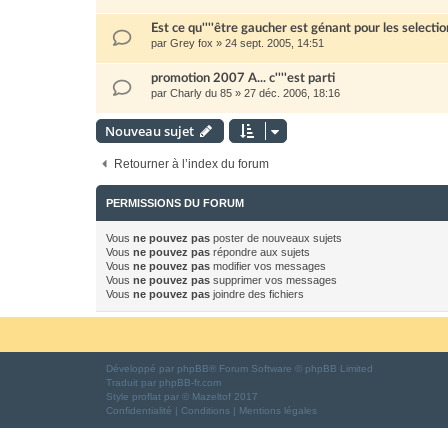
Est ce qu''''être gaucher est génant pour les selecti
par
Grey fox
»
24 sept. 2005, 14:51
promotion 2007 A... c''''est parti
par
Charly du 85
»
27 déc. 2006, 18:16
Nouveau sujet
Retourner à l’index du forum
PERMISSIONS DU FORUM
Vous
ne pouvez pas
poster de nouveaux sujets
Vous
ne pouvez pas
répondre aux sujets
Vous
ne pouvez pas
modifier vos messages
Vous
ne pouvez pas
supprimer vos messages
Vous
ne pouvez pas
joindre des fichiers
Développé par
phpBB
® Forum Software © phpBB Limited
Traduit par
phpBB-fr.com
Style
proflat
par ©
Mazeltof
2017
Confidentialité
|
Conditions
|
Mentions légales