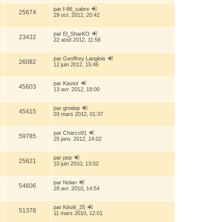
par
f-86_sabre
25674
29 oct. 2012, 20:42
par
El_SharKO
23432
22 août 2012, 11:58
par
Geoffrey Langlois
26082
12 juin 2012, 15:46
par
Kastor
45603
13 avr. 2012, 18:00
par
grodep
45415
03 mars 2012, 01:37
par
Charco91
59785
25 janv. 2012, 14:02
par
pep
25621
10 juin 2010, 13:02
par
Nolan
54606
28 avr. 2010, 14:54
par
Kèslé_25
51378
11 mars 2010, 12:01