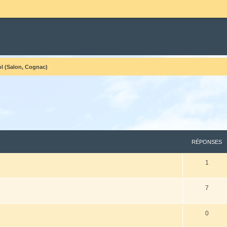
ol (Salon, Cognac)
cher
cherche avancée
RÉPONSES
1
7
0