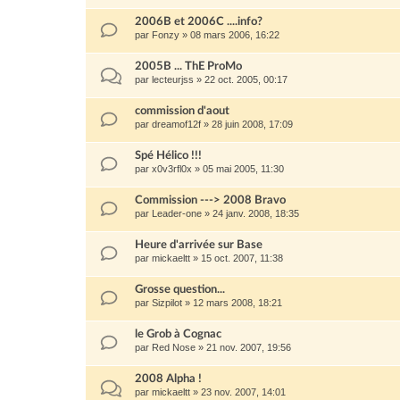
2006B et 2006C ....info?
par
Fonzy
»
08 mars 2006, 16:22
2005B ... ThE ProMo
par
lecteurjss
»
22 oct. 2005, 00:17
commission d'aout
par
dreamof12f
»
28 juin 2008, 17:09
Spé Hélico !!!
par
x0v3rfl0x
»
05 mai 2005, 11:30
Commission ---> 2008 Bravo
par
Leader-one
»
24 janv. 2008, 18:35
Heure d'arrivée sur Base
par
mickaeltt
»
15 oct. 2007, 11:38
Grosse question...
par
Sizpilot
»
12 mars 2008, 18:21
le Grob à Cognac
par
Red Nose
»
21 nov. 2007, 19:56
2008 Alpha !
par
mickaeltt
»
23 nov. 2007, 14:01