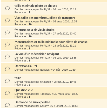
Réponses :
1
taille minimale pilote de chasse
Dernier message par
McFly37
«
08 nov. 2020, 23:12
Réponses :
1
Vue, taille des membres.. pilote de transport
Dernier message par
McFly37
«
05 sept. 2020, 12:35
Réponses :
10
fracture de la clavicule droite
Dernier message par
McFly37
«
27 août 2020, 23:40
Réponses :
10
Mensurations et taille minimale pour pilote de chasse
Dernier message par
McFly37
«
23 août 2020, 11:21
Réponses :
1
La vue d'un mécanicien navigant
Dernier message par
McFly37
«
04 janv. 2020, 12:36
Réponses :
1
Dentition EOPN
Dernier message par
Nasalex
«
04 déc. 2019, 11:59
taille
Dernier message par
ninaterch
«
28 oct. 2019, 10:45
Réponses :
2
Question vue
Dernier message par
Taccoatl2
«
30 mars 2019, 18:22
Réponses :
1
Demande de surexpertise
Dernier message par
Carolyn 66
«
09 oct. 2018, 18:55