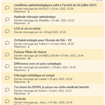
conditions ophtalmologiques suite à l'arrêté du 22 juillet 2021
Dernier message par
McFly37
«
15 avr. 2022, 23:36
Réponses :
3
Aptitude chirurgie ophtalmique
Dernier message par
MetallSly
«
10 déc. 2021, 22:52
Réponses :
3
LCA et vis en métal
Dernier message par
rik
«
09 juin 2021, 15:26
Orthokératologie pour l'Armée de l'Air - V2
Dernier message par
Folker2
«
14 mars 2021, 18:25
Réponses :
1
Fumeur Pilote de chasse
Dernier message par
DUXBELLORUM
«
07 févr. 2021, 15:45
Réponses :
11
Difference avec et sans cycloplegie
Dernier message par
godzillav1
«
28 janv. 2021, 22:32
Réponses :
1
Chirurgie esthétique et cempn
Dernier message par
LalaAir
«
25 janv. 2021, 23:19
Réponses :
8
J'ai réussi les EOPN, je passe ma visite médicale bientôt.
Dernier message par
Kastor
«
11 janv. 2021, 12:21
Réponses :
3
Testicule
Dernier message par
_Dieu_
«
07 déc. 2020, 13:43