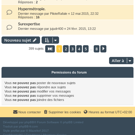
Réponses :
2
Hypermétropie.
Dernier message par
PiloteRafale
«
12 mai 2015, 22:32
Réponses :
16
Surexpertise
Dernier message par
jujudr400
«
24 févr. 2015, 13:22
Nouveau sujet
1
2
3
4
5
8
Page
1
sur
8
Suivante
399 sujets
…
Aller à
Permissions du forum
Vous
ne pouvez pas
poster de nouveaux sujets
Vous
ne pouvez pas
répondre aux sujets
Vous
ne pouvez pas
modifier vos messages
Vous
ne pouvez pas
supprimer vos messages
Vous
ne pouvez pas
joindre des fichiers
Nous contacter
Supprimer les cookies
Heures au format
UTC+02:00
Développé par
phpBB
® Forum Software © phpBB Limited
Traduit par
phpBB-fr.com
Style
proflat
par ©
Mazeltof
2017
Confidentialité
|
Conditions
|
Mentions légales