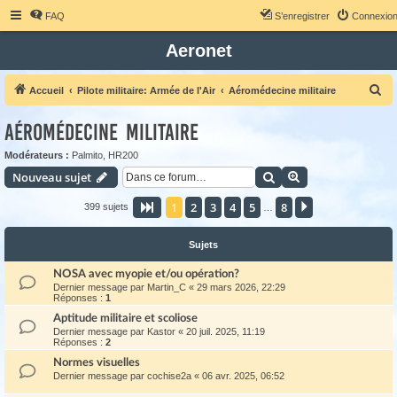
FAQ
S’enregistrer
Connexio
Aeronet
R
Accueil
Pilote militaire: Armée de l'Air
Aéromédecine militaire
e
Aéromédecine militaire
c
h
Modérateurs :
Palmito
,
HR200
Rechercher
Recherche avanc
Nouveau sujet
e
r
1
2
3
4
5
8
Page
1
sur
8
Suivante
399 sujets
…
c
h
Sujets
e
NOSA avec myopie et/ou opération?
r
Dernier message par
Martin_C
«
29 mars 2026, 22:29
Réponses :
1
Aptitude militaire et scoliose
Dernier message par
Kastor
«
20 juil. 2025, 11:19
Réponses :
2
Normes visuelles
Dernier message par
cochise2a
«
06 avr. 2025, 06:52