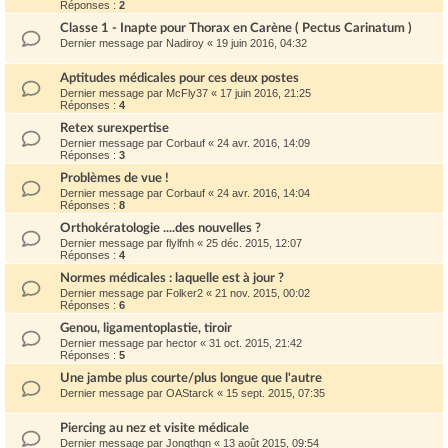
Réponses :
2
Classe 1 - Inapte pour Thorax en Carène ( Pectus Carinatum )
Dernier message par
Nadiroy
«
19 juin 2016, 04:32
Aptitudes médicales pour ces deux postes
Dernier message par
McFly37
«
17 juin 2016, 21:25
Réponses :
4
Retex surexpertise
Dernier message par
Corbauf
«
24 avr. 2016, 14:09
Réponses :
3
Problèmes de vue !
Dernier message par
Corbauf
«
24 avr. 2016, 14:04
Réponses :
8
Orthokératologie ....des nouvelles ?
Dernier message par
flylfnh
«
25 déc. 2015, 12:07
Réponses :
4
Normes médicales : laquelle est à jour ?
Dernier message par
Folker2
«
21 nov. 2015, 00:02
Réponses :
6
Genou, ligamentoplastie, tiroir
Dernier message par
hector
«
31 oct. 2015, 21:42
Réponses :
5
Une jambe plus courte/plus longue que l'autre
Dernier message par
OAStarck
«
15 sept. 2015, 07:35
Piercing au nez et visite médicale
Dernier message par
Jonqthqn
«
13 août 2015, 09:54