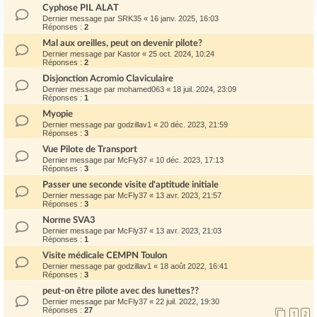
Cyphose PIL ALAT
Dernier message par
SRK35
«
16 janv. 2025, 16:03
Réponses :
2
Mal aux oreilles, peut on devenir pilote?
Dernier message par
Kastor
«
25 oct. 2024, 10:24
Réponses :
2
Disjonction Acromio Claviculaire
Dernier message par
mohamed063
«
18 juil. 2024, 23:09
Réponses :
1
Myopie
Dernier message par
godzillav1
«
20 déc. 2023, 21:59
Réponses :
3
Vue Pilote de Transport
Dernier message par
McFly37
«
10 déc. 2023, 17:13
Réponses :
3
Passer une seconde visite d'aptitude initiale
Dernier message par
McFly37
«
13 avr. 2023, 21:57
Réponses :
3
Norme SVA3
Dernier message par
McFly37
«
13 avr. 2023, 21:03
Réponses :
1
Visite médicale CEMPN Toulon
Dernier message par
godzillav1
«
18 août 2022, 16:41
Réponses :
3
peut-on être pilote avec des lunettes??
Dernier message par
McFly37
«
22 juil. 2022, 19:30
Réponses :
27
1
2