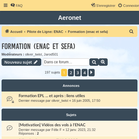
FAQ
S’enregistrer
Connexio
Aeronet
R
Accueil
Pilote de Ligne: ENAC
Formation (enac et sefa)
e
Formation (enac et sefa)
c
h
Modérateurs :
oliver_twist
,
Jarod501
Rechercher
Recherche avanc
Nouveau sujet
e
r
1
2
3
4
Suivante
197 sujets
c
h
Annonces
e
Formation EPL ... et après : liens utiles
r
Dernier message par
oliver_twist
«
16 juin 2005, 17:50
Sujets
[Motivation] Vidéos des vols à l'ENAC
Dernier message par
Félix F
«
12 janv. 2023, 21:32
Réponses :
2