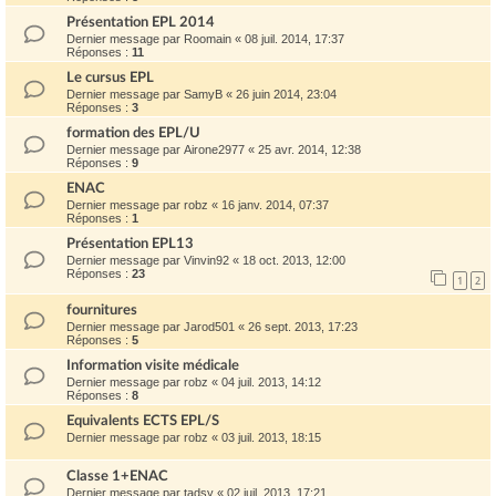
Présentation EPL 2014
Dernier message par
Roomain
«
08 juil. 2014, 17:37
Réponses :
11
Le cursus EPL
Dernier message par
SamyB
«
26 juin 2014, 23:04
Réponses :
3
formation des EPL/U
Dernier message par
Airone2977
«
25 avr. 2014, 12:38
Réponses :
9
ENAC
Dernier message par
robz
«
16 janv. 2014, 07:37
Réponses :
1
Présentation EPL13
Dernier message par
Vinvin92
«
18 oct. 2013, 12:00
Réponses :
23
1
2
fournitures
Dernier message par
Jarod501
«
26 sept. 2013, 17:23
Réponses :
5
Information visite médicale
Dernier message par
robz
«
04 juil. 2013, 14:12
Réponses :
8
Equivalents ECTS EPL/S
Dernier message par
robz
«
03 juil. 2013, 18:15
Classe 1+ENAC
Dernier message par
tadsy
«
02 juil. 2013, 17:21