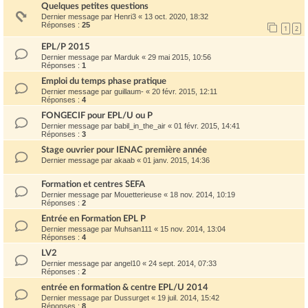
Quelques petites questions
Dernier message par
Henri3
«
13 oct. 2020, 18:32
Réponses :
25
1
2
EPL/P 2015
Dernier message par
Marduk
«
29 mai 2015, 10:56
Réponses :
1
Emploi du temps phase pratique
Dernier message par
guillaum-
«
20 févr. 2015, 12:11
Réponses :
4
FONGECIF pour EPL/U ou P
Dernier message par
babil_in_the_air
«
01 févr. 2015, 14:41
Réponses :
3
Stage ouvrier pour IENAC première année
Dernier message par
akaab
«
01 janv. 2015, 14:36
Formation et centres SEFA
Dernier message par
Mouetterieuse
«
18 nov. 2014, 10:19
Réponses :
2
Entrée en Formation EPL P
Dernier message par
Muhsan111
«
15 nov. 2014, 13:04
Réponses :
4
LV2
Dernier message par
angel10
«
24 sept. 2014, 07:33
Réponses :
2
entrée en formation & centre EPL/U 2014
Dernier message par
Dussurget
«
19 juil. 2014, 15:42
Réponses :
8