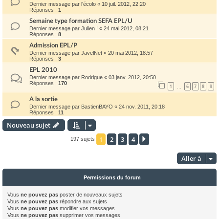
Dernier message par
l'écolo
«
10 juil. 2012, 22:20
Réponses :
1
Semaine type formation SEFA EPL/U
Dernier message par
Julien !
«
24 mai 2012, 08:21
Réponses :
8
Admission EPL/P
Dernier message par
JavelNet
«
20 mai 2012, 18:57
Réponses :
3
EPL 2010
Dernier message par
Rodrigue
«
03 janv. 2012, 20:50
Réponses :
170
1
6
7
8
9
…
A la sortie
Dernier message par
BastienBAYO
«
24 nov. 2011, 20:18
Réponses :
11
Nouveau sujet
1
2
3
4
Suivante
197 sujets
Aller à
Permissions du forum
Vous
ne pouvez pas
poster de nouveaux sujets
Vous
ne pouvez pas
répondre aux sujets
Vous
ne pouvez pas
modifier vos messages
Vous
ne pouvez pas
supprimer vos messages