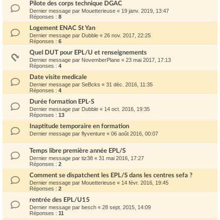
Pilote des corps technique DGAC
Dernier message par
Mouetterieuse
«
19 janv. 2019, 13:47
Réponses :
8
Logement ENAC St Yan
Dernier message par
Dubble
«
26 nov. 2017, 22:25
Réponses :
6
Quel DUT pour EPL/U et renseignements
Dernier message par
NovemberPlane
«
23 mai 2017, 17:13
Réponses :
4
Date visite medicale
Dernier message par
SeBcks
«
31 déc. 2016, 11:35
Réponses :
4
Durée formation EPL-S
Dernier message par
Dubble
«
14 oct. 2016, 19:35
Réponses :
13
Inaptitude temporaire en formation
Dernier message par
flyventure
«
06 août 2016, 00:07
Temps libre première année EPL/S
Dernier message par
tiz38
«
31 mai 2016, 17:27
Réponses :
2
Comment se dispatchent les EPL/S dans les centres sefa ?
Dernier message par
Mouetterieuse
«
14 févr. 2016, 19:45
Réponses :
2
rentrée des EPL/U15
Dernier message par
besch
«
28 sept. 2015, 14:09
Réponses :
11