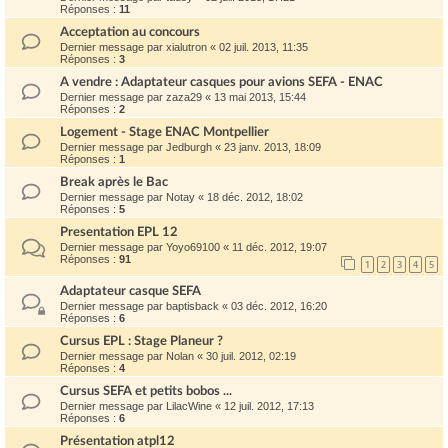
Réponses :
11
Acceptation au concours
Dernier message par
xialutron
«
02 juil. 2013, 11:35
Réponses :
3
A vendre : Adaptateur casques pour avions SEFA - ENAC
Dernier message par
zaza29
«
13 mai 2013, 15:44
Réponses :
2
Logement - Stage ENAC Montpellier
Dernier message par
Jedburgh
«
23 janv. 2013, 18:09
Réponses :
1
Break après le Bac
Dernier message par
Notay
«
18 déc. 2012, 18:02
Réponses :
5
Presentation EPL 12
Dernier message par
Yoyo69100
«
11 déc. 2012, 19:07
Réponses :
91
1
2
3
4
5
Adaptateur casque SEFA
Dernier message par
baptisback
«
03 déc. 2012, 16:20
Réponses :
6
Cursus EPL : Stage Planeur ?
Dernier message par
Nolan
«
30 juil. 2012, 02:19
Réponses :
4
Cursus SEFA et petits bobos ...
Dernier message par
LilacWine
«
12 juil. 2012, 17:13
Réponses :
6
Présentation atpl12