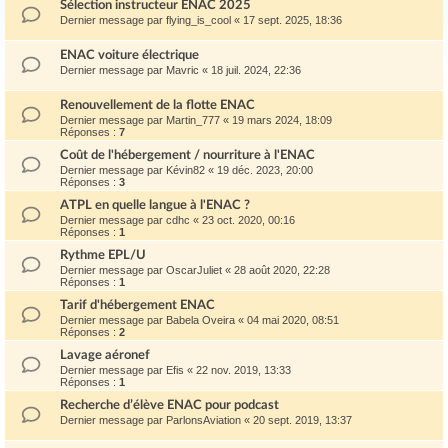
Sélection instructeur ENAC 2025
Dernier message par
flying_is_cool
«
17 sept. 2025, 18:36
ENAC voiture électrique
Dernier message par
Mavric
«
18 juil. 2024, 22:36
Renouvellement de la flotte ENAC
Dernier message par
Martin_777
«
19 mars 2024, 18:09
Réponses :
7
Coût de l'hébergement / nourriture à l'ENAC
Dernier message par
Kévin82
«
19 déc. 2023, 20:00
Réponses :
3
ATPL en quelle langue à l'ENAC ?
Dernier message par
cdhc
«
23 oct. 2020, 00:16
Réponses :
1
Rythme EPL/U
Dernier message par
OscarJuliet
«
28 août 2020, 22:28
Réponses :
1
Tarif d'hébergement ENAC
Dernier message par
Babela Oveira
«
04 mai 2020, 08:51
Réponses :
2
Lavage aéronef
Dernier message par
Efis
«
22 nov. 2019, 13:33
Réponses :
1
Recherche d’élève ENAC pour podcast
Dernier message par
ParlonsAviation
«
20 sept. 2019, 13:37