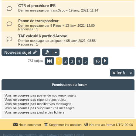
CTR et procédure IFR
Dernier message par
franc3sco
«
19 janv. 2021, 11:14
Panne de transpondeur
Dernier message par
5 Rings
«
13 janv. 2021, 12:00
Réponses :
1
TAF calculé à partir d'Arome
Dernier message par
arogues
«
05 janv. 2021, 08:56
Réponses :
1
Nouveau sujet
1
2
3
4
5
16
Page
1
sur
16
Suivante
757 sujets
…
Aller à
Permissions du forum
Vous
ne pouvez pas
poster de nouveaux sujets
Vous
ne pouvez pas
répondre aux sujets
Vous
ne pouvez pas
modifier vos messages
Vous
ne pouvez pas
supprimer vos messages
Vous
ne pouvez pas
joindre des fichiers
Nous contacter
Supprimer les cookies
Heures au format
UTC+02:00
Développé par
phpBB
® Forum Software © phpBB Limited