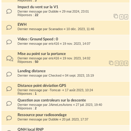
Réponses :
3
Impact du vent sur la V1
Dernier message par
Dubble
«
29 mai 2024, 23:01
Réponses :
22
1
2
EWH
Dernier message par
Scanadoo
«
10 déc. 2023, 11:46
Video : Ground Speed : 0
Dernier message par
eric416
«
19 nov. 2023, 14:07
Mise au point sur la portance
Dernier message par
eric416
«
19 nov. 2023, 14:02
Réponses :
50
1
2
3
Landing distance
Dernier message par
Checked
«
04 sept. 2023, 15:19
Distance point déviation GPS
Dernier message par
-Tomcat-
«
17 août 2023, 10:24
Réponses :
1
Question aux controleurs sur la descente
Dernier message par
JAimeLesAvions
«
27 juil. 2023, 19:40
Réponses :
2
Ressource pour radiosondage
Dernier message par
Dubble
«
20 juil. 2023, 17:37
QNH local RNP