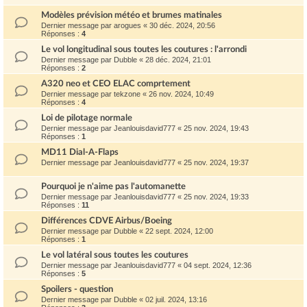
Modèles prévision météo et brumes matinales
Dernier message par
arogues
«
30 déc. 2024, 20:56
Réponses :
4
Le vol longitudinal sous toutes les coutures : l'arrondi
Dernier message par
Dubble
«
28 déc. 2024, 21:01
Réponses :
2
A320 neo et CEO ELAC comprtement
Dernier message par
tekzone
«
26 nov. 2024, 10:49
Réponses :
4
Loi de pilotage normale
Dernier message par
Jeanlouisdavid777
«
25 nov. 2024, 19:43
Réponses :
1
MD11 Dial-A-Flaps
Dernier message par
Jeanlouisdavid777
«
25 nov. 2024, 19:37
Pourquoi je n'aime pas l'automanette
Dernier message par
Jeanlouisdavid777
«
25 nov. 2024, 19:33
Réponses :
11
Différences CDVE Airbus/Boeing
Dernier message par
Dubble
«
22 sept. 2024, 12:00
Réponses :
1
Le vol latéral sous toutes les coutures
Dernier message par
Jeanlouisdavid777
«
04 sept. 2024, 12:36
Réponses :
5
Spoilers - question
Dernier message par
Dubble
«
02 juil. 2024, 13:16