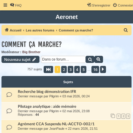
FAQ
S’enregistrer
Connexio
Aeronet
R
Accueil
Les autres forums
Comment ça marche?
e
Comment ça marche?
c
h
Modérateur :
Big Brother
Rechercher
Recherche avanc
Nouveau sujet
e
r
1
2
3
4
5
16
Page
1
sur
16
Suivante
757 sujets
…
c
h
Sujets
e
Recherche blog démonstration IFR
r
Dernier message par
Pilgrim
«
03 mai 2026, 00:24
Pilotage analytique : aide mémoire
Dernier message par
Pilgrim
«
02 mai 2026, 23:08
Réponses :
44
1
2
3
Agrément CCA Suspendu NL-ACCTO-002/1
Dernier message par
JeanPaule
«
22 mars 2026, 21:51