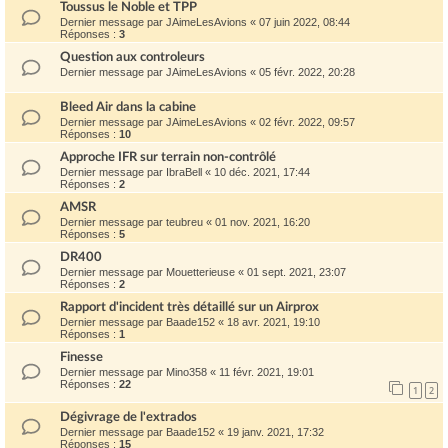
Toussus le Noble et TPP
Dernier message par
JAimeLesAvions
«
07 juin 2022, 08:44
Réponses :
3
Question aux controleurs
Dernier message par
JAimeLesAvions
«
05 févr. 2022, 20:28
Bleed Air dans la cabine
Dernier message par
JAimeLesAvions
«
02 févr. 2022, 09:57
Réponses :
10
Approche IFR sur terrain non-contrôlé
Dernier message par
IbraBell
«
10 déc. 2021, 17:44
Réponses :
2
AMSR
Dernier message par
teubreu
«
01 nov. 2021, 16:20
Réponses :
5
DR400
Dernier message par
Mouetterieuse
«
01 sept. 2021, 23:07
Réponses :
2
Rapport d'incident très détaillé sur un Airprox
Dernier message par
Baade152
«
18 avr. 2021, 19:10
Réponses :
1
Finesse
Dernier message par
Mino358
«
11 févr. 2021, 19:01
Réponses :
22
1
2
Dégivrage de l'extrados
Dernier message par
Baade152
«
19 janv. 2021, 17:32
Réponses :
15