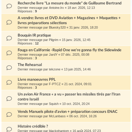
Recherche livre "La mesure du monde" de Guillaume Bertrand
Dernier message par
Antoine.lrx
«
18 avr. 2026, 12:13
Réponses :
9
A vendre: livres et DVD Aviation + Magazines + Maquettes +
livres préparations sélections
Dernier message par
Bluesky320
«
31 janv. 2026, 18:20
Bouquin IR pratique
Dernier message par
Pilgrim
«
15 janv. 2026, 12:45
Réponses :
12
Fouga en Californie -Rapid One we're gonna fly the Sidewinde
Dernier message par
JardY
«
07 déc. 2025, 00:08
Réponses :
3
The Rehearsal
Dernier message par
tekzone
«
13 juin 2025, 14:46
Livre manoeuvres PPL
Dernier message par
F-PTCZ
«
21 oct. 2024, 09:01
Réponses :
3
Un avion Air France « a vu » passer les missiles tirés par l’Iran
contre Israël
Dernier message par
Squish
«
10 oct. 2024, 20:24
Vends Manuels pilote d'avion + préparation concours ENAC
Dernier message par
McLanbass
«
06 oct. 2024, 16:26
Histoire crédible ?
Dernier message par
blackphantom
«
16 août 2024, 07:23