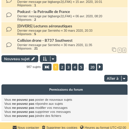
Dernier message par
bigbangx2(LFAK)
«
15 avr. 2020, 16:01
Réponses :
1
Podcast - la Patrouille de France
Dernier message par
bigbangx2(LFAK)
«
06 avr. 2020, 08:20
Réponses :
2
[DIVERS] Lectures aéronautiques
Dernier message par
Serninho
«
30 mars 2020, 20:33
Réponses :
5
Collision drone - B737 Southwest
Dernier message par
Serninho
«
30 mars 2020, 11:35
Réponses :
21
1
2
Nouveau sujet
1
2
3
4
5
20
Page
1
sur
20
Suivante
987 sujets
…
Aller à
Permissions du forum
Vous
ne pouvez pas
poster de nouveaux sujets
Vous
ne pouvez pas
répondre aux sujets
Vous
ne pouvez pas
modifier vos messages
Vous
ne pouvez pas
supprimer vos messages
Vous
ne pouvez pas
joindre des fichiers
Nous contacter
Supprimer les cookies
Heures au format
UTC+02:00