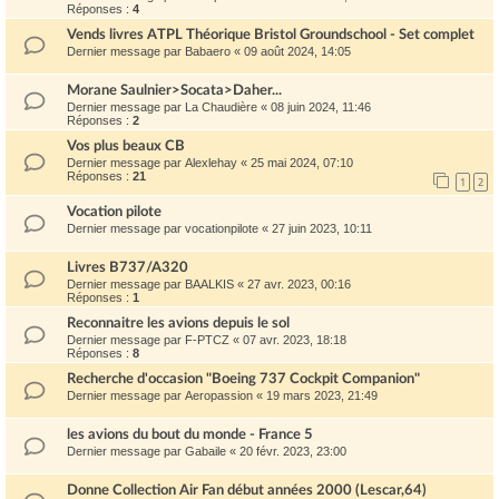
Réponses :
4
Vends livres ATPL Théorique Bristol Groundschool - Set complet
Dernier message par
Babaero
«
09 août 2024, 14:05
Morane Saulnier>Socata>Daher...
Dernier message par
La Chaudière
«
08 juin 2024, 11:46
Réponses :
2
Vos plus beaux CB
Dernier message par
Alexlehay
«
25 mai 2024, 07:10
Réponses :
21
1
2
Vocation pilote
Dernier message par
vocationpilote
«
27 juin 2023, 10:11
Livres B737/A320
Dernier message par
BAALKIS
«
27 avr. 2023, 00:16
Réponses :
1
Reconnaitre les avions depuis le sol
Dernier message par
F-PTCZ
«
07 avr. 2023, 18:18
Réponses :
8
Recherche d'occasion "Boeing 737 Cockpit Companion"
Dernier message par
Aeropassion
«
19 mars 2023, 21:49
les avions du bout du monde - France 5
Dernier message par
Gabaile
«
20 févr. 2023, 23:00
Donne Collection Air Fan début années 2000 (Lescar,64)