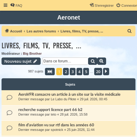
FAQ
S’enregistrer
Connexio
Aeronet
R
Accueil
Les autres forums
Livres, films, TV, presse, ...
e
Livres, films, TV, presse, ...
c
h
Modérateur :
Big Brother
Rechercher
Recherche avanc
Nouveau sujet
e
r
1
2
3
4
5
20
Page
1
sur
20
Suivante
987 sujets
…
c
h
Sujets
e
AeroVFR consacre un article à un site sur la visite médicale
r
Dernier message par
Le Labo du Pilote
«
29 juil. 2026, 00:45
recherche support licence part 66 b2
Dernier message par
teto
«
28 juil. 2026, 15:58
film d'aviation vu sur rtf dans les années 60
Dernier message par
spotnick
«
25 juin 2026, 11:44