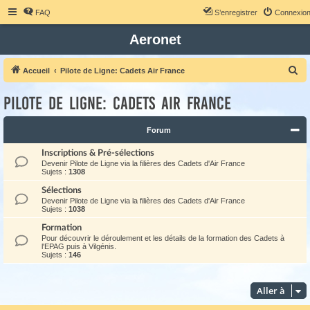
FAQ
S’enregistrer
Connexio
Aeronet
R
Accueil
Pilote de Ligne: Cadets Air France
e
Pilote de Ligne: Cadets Air France
c
h
Forum
e
Inscriptions & Pré-sélections
r
Devenir Pilote de Ligne via la filières des Cadets d'Air France
c
Sujets :
1308
h
Sélections
Devenir Pilote de Ligne via la filières des Cadets d'Air France
e
Sujets :
1038
r
Formation
Pour découvrir le déroulement et les détails de la formation des Cadets à
l'EPAG puis à Vilgénis.
Sujets :
146
Aller à