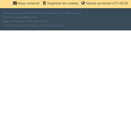
Nous contacter
Supprimer les cookies
Heures au format
UTC+02:00
Développé par
phpBB
® Forum Software © phpBB Limited
Traduit par
phpBB-fr.com
Style
proflat
par ©
Mazeltof
2017
Confidentialité
|
Conditions
|
Mentions légales