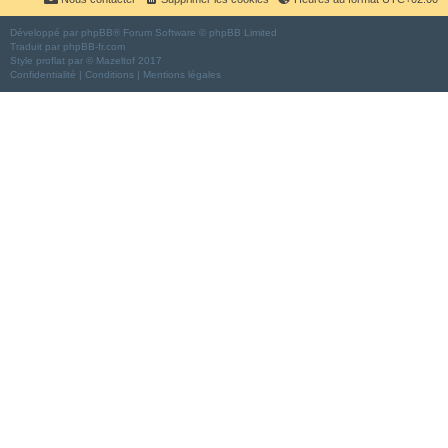
Développé par
phpBB
® Forum Software © phpBB Limited
Traduit par
phpBB-fr.com
Style
proflat
par ©
Mazeltof
2017
Confidentialité
|
Conditions
|
Mentions légales