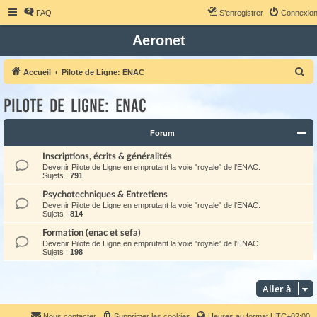
FAQ
S’enregistrer
Connexio
Aeronet
R
Accueil
Pilote de Ligne: ENAC
e
Pilote de Ligne: ENAC
c
h
Forum
e
Inscriptions, écrits & généralités
r
Devenir Pilote de Ligne en emprutant la voie "royale" de l'ENAC.
c
Sujets :
791
h
Psychotechniques & Entretiens
Devenir Pilote de Ligne en emprutant la voie "royale" de l'ENAC.
e
Sujets :
814
r
Formation (enac et sefa)
Devenir Pilote de Ligne en emprutant la voie "royale" de l'ENAC.
Sujets :
198
Aller à
Nous contacter
Supprimer les cookies
Heures au format
UTC+02:00