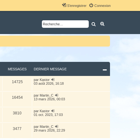
S’enregistrer
Connexion
Rechercher
Recherche avancé
MESSAGES
DERNIER MESSAGE
V
par
Kastor
14725
o
03 août 2026, 16:18
i
r
l
V
par
Martin_C
16454
e
o
13 mars 2026, 00:03
d
i
e
r
r
l
V
par
Kastor
3810
n
e
o
01 oct. 2023, 17:03
i
d
i
e
e
r
r
r
l
V
par
Martin_C
m
3477
n
e
o
29 mars 2026, 22:29
e
i
d
i
s
e
e
r
s