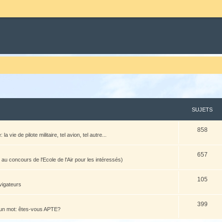
SUJETS
858
vie de pilote militaire, tel avion, tel autre...
657
u concours de l'Ecole de l'Air pour les intéressés)
105
vigateurs
399
n un mot: êtes-vous APTE?