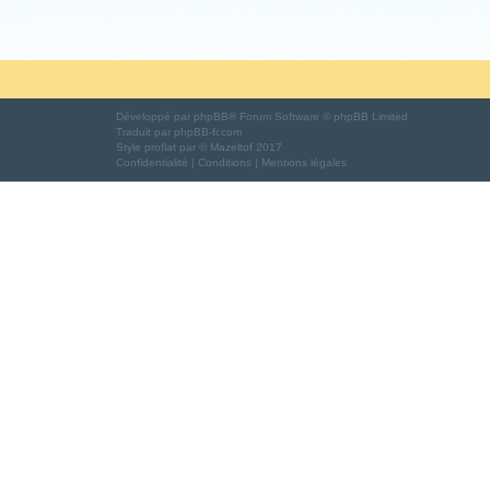
Développé par
phpBB
® Forum Software © phpBB Limited
Traduit par
phpBB-fr.com
Style
proflat
par ©
Mazeltof
2017
Confidentialité
|
Conditions
|
Mentions légales