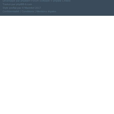
Développé par
phpBB
® Forum Software © phpBB Limited
Traduit par
phpBB-fr.com
Style
proflat
par ©
Mazeltof
2017
Confidentialité
|
Conditions
|
Mentions légales