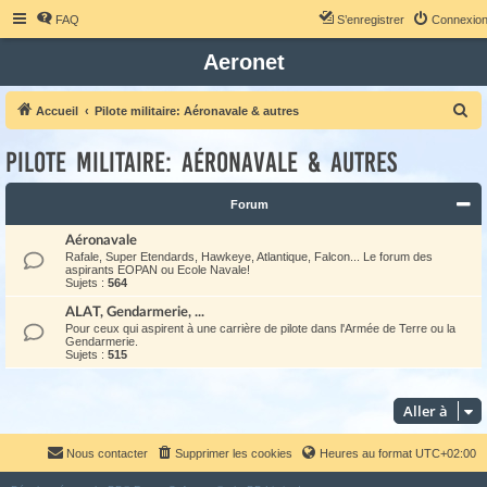
FAQ
S’enregistrer
Connexio
Aeronet
R
Accueil
Pilote militaire: Aéronavale & autres
e
Pilote militaire: Aéronavale & autres
c
h
Forum
e
Aéronavale
r
Rafale, Super Etendards, Hawkeye, Atlantique, Falcon... Le forum des
c
aspirants EOPAN ou Ecole Navale!
Sujets :
564
h
ALAT, Gendarmerie, ...
e
Pour ceux qui aspirent à une carrière de pilote dans l'Armée de Terre ou la
Gendarmerie.
r
Sujets :
515
Aller à
Nous contacter
Supprimer les cookies
Heures au format
UTC+02:00