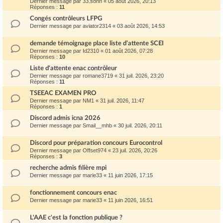
Dernier message par
33.sohn
«
05 août 2026, 20:13
Réponses :
11
Congés contrôleurs LFPG
Dernier message par
aviator2314
«
03 août 2026, 14:53
demande témoignage place liste d’attente SCEI
Dernier message par
Id2310
«
01 août 2026, 07:28
Réponses :
10
Liste d'attente enac contrôleur
Dernier message par
romane3719
«
31 juil. 2026, 23:20
Réponses :
11
TSEEAC EXAMEN PRO
Dernier message par
NM1
«
31 juil. 2026, 11:47
Réponses :
1
Discord admis icna 2026
Dernier message par
Smail__mhb
«
30 juil. 2026, 20:11
Discord pour préparation concours Eurocontrol
Dernier message par
Offset974
«
23 juil. 2026, 20:26
Réponses :
3
recherche admis filière mpi
Dernier message par
marie33
«
11 juin 2026, 17:15
fonctionnement concours enac
Dernier message par
marie33
«
11 juin 2026, 16:51
L'AAE c'est la fonction publique ?