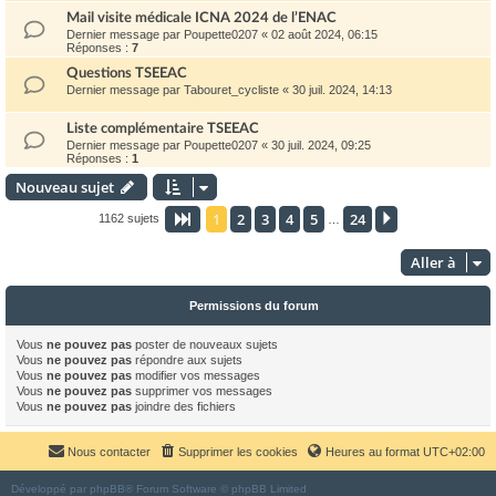
Mail visite médicale ICNA 2024 de l’ENAC
Dernier message par
Poupette0207
«
02 août 2024, 06:15
Réponses :
7
Questions TSEEAC
Dernier message par
Tabouret_cycliste
«
30 juil. 2024, 14:13
Liste complémentaire TSEEAC
Dernier message par
Poupette0207
«
30 juil. 2024, 09:25
Réponses :
1
Nouveau sujet
1
2
3
4
5
24
Page
1
sur
24
Suivante
1162 sujets
…
Aller à
Permissions du forum
Vous
ne pouvez pas
poster de nouveaux sujets
Vous
ne pouvez pas
répondre aux sujets
Vous
ne pouvez pas
modifier vos messages
Vous
ne pouvez pas
supprimer vos messages
Vous
ne pouvez pas
joindre des fichiers
Nous contacter
Supprimer les cookies
Heures au format
UTC+02:00
Développé par
phpBB
® Forum Software © phpBB Limited