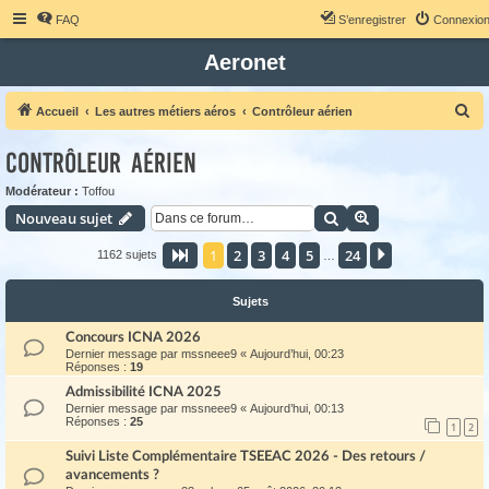
FAQ
S’enregistrer
Connexio
Aeronet
R
Accueil
Les autres métiers aéros
Contrôleur aérien
e
Contrôleur aérien
c
h
Modérateur :
Toffou
Rechercher
Recherche avanc
Nouveau sujet
e
r
1
2
3
4
5
24
Page
1
sur
24
Suivante
1162 sujets
…
c
h
Sujets
e
Concours ICNA 2026
r
Dernier message par
mssneee9
«
Aujourd’hui, 00:23
Réponses :
19
Admissibilité ICNA 2025
Dernier message par
mssneee9
«
Aujourd’hui, 00:13
Réponses :
25
1
2
Suivi Liste Complémentaire TSEEAC 2026 - Des retours /
avancements ?