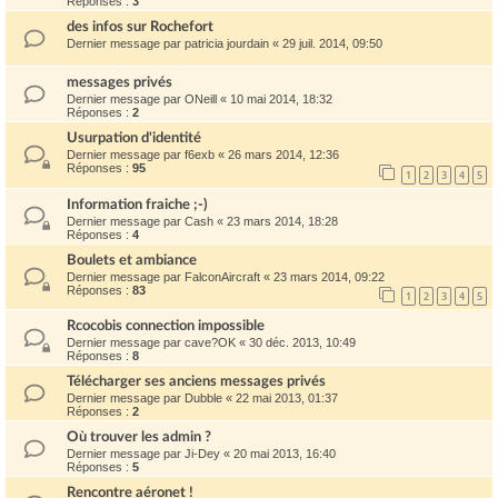
Réponses :
3
des infos sur Rochefort
Dernier message par
patricia jourdain
«
29 juil. 2014, 09:50
messages privés
Dernier message par
ONeill
«
10 mai 2014, 18:32
Réponses :
2
Usurpation d'identité
Dernier message par
f6exb
«
26 mars 2014, 12:36
Réponses :
95
1
2
3
4
5
Information fraiche ;-)
Dernier message par
Cash
«
23 mars 2014, 18:28
Réponses :
4
Boulets et ambiance
Dernier message par
FalconAircraft
«
23 mars 2014, 09:22
Réponses :
83
1
2
3
4
5
Rcocobis connection impossible
Dernier message par
cave?OK
«
30 déc. 2013, 10:49
Réponses :
8
Télécharger ses anciens messages privés
Dernier message par
Dubble
«
22 mai 2013, 01:37
Réponses :
2
Où trouver les admin ?
Dernier message par
Ji-Dey
«
20 mai 2013, 16:40
Réponses :
5
Rencontre aéronet !