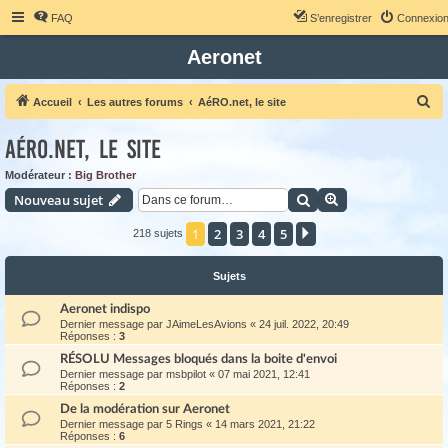
FAQ
S’enregistrer
Connexio
Aeronet
R
Accueil
Les autres forums
AéRO.net, le site
e
AéRO.net, le site
c
h
Modérateur :
Big Brother
Rechercher
Recherche avanc
Nouveau sujet
e
r
1
2
3
4
5
Suivante
218 sujets
c
h
Sujets
e
Aeronet indispo
r
Dernier message par
JAimeLesAvions
«
24 juil. 2022, 20:49
Réponses :
3
RÉSOLU Messages bloqués dans la boite d'envoi
Dernier message par
msbpilot
«
07 mai 2021, 12:41
Réponses :
2
De la modération sur Aeronet
Dernier message par
5 Rings
«
14 mars 2021, 21:22
Réponses :
6