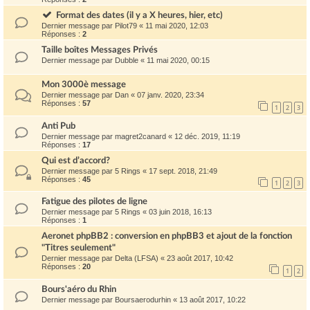
Format des dates (il y a X heures, hier, etc)
Dernier message par
Pilot79
«
11 mai 2020, 12:03
Réponses :
2
Taille boîtes Messages Privés
Dernier message par
Dubble
«
11 mai 2020, 00:15
Mon 3000è message
Dernier message par
Dan
«
07 janv. 2020, 23:34
Réponses :
57
1
2
3
Anti Pub
Dernier message par
magret2canard
«
12 déc. 2019, 11:19
Réponses :
17
Qui est d’accord?
Dernier message par
5 Rings
«
17 sept. 2018, 21:49
Réponses :
45
1
2
3
Fatigue des pilotes de ligne
Dernier message par
5 Rings
«
03 juin 2018, 16:13
Réponses :
1
Aeronet phpBB2 : conversion en phpBB3 et ajout de la fonction
"Titres seulement"
Dernier message par
Delta (LFSA)
«
23 août 2017, 10:42
Réponses :
20
1
2
Bours'aéro du Rhin
Dernier message par
Boursaerodurhin
«
13 août 2017, 10:22