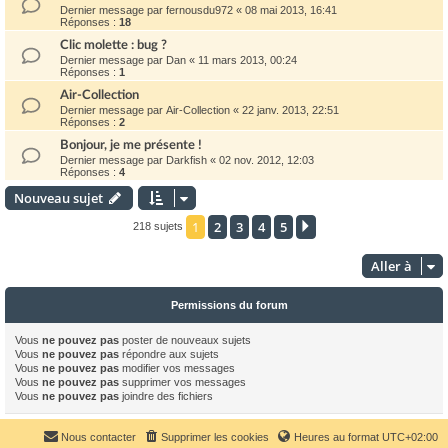
Dernier message par
fernousdu972
«
08 mai 2013, 16:41
Réponses :
18
Clic molette : bug ?
Dernier message par
Dan
«
11 mars 2013, 00:24
Réponses :
1
Air-Collection
Dernier message par
Air-Collection
«
22 janv. 2013, 22:51
Réponses :
2
Bonjour, je me présente !
Dernier message par
Darkfish
«
02 nov. 2012, 12:03
Réponses :
4
Nouveau sujet
1
2
3
4
5
Suivante
218 sujets
Aller à
Permissions du forum
Vous
ne pouvez pas
poster de nouveaux sujets
Vous
ne pouvez pas
répondre aux sujets
Vous
ne pouvez pas
modifier vos messages
Vous
ne pouvez pas
supprimer vos messages
Vous
ne pouvez pas
joindre des fichiers
Nous contacter
Supprimer les cookies
Heures au format
UTC+02:00