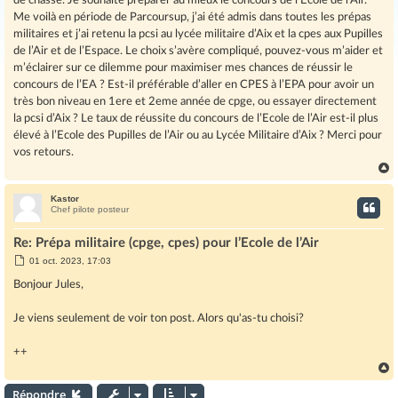
de chasse. Je souhaite préparer au mieux le concours de l’Ecole de l’Air.
Me voilà en période de Parcoursup, j’ai été admis dans toutes les prépas
militaires et j’ai retenu la pcsi au lycée militaire d’Aix et la cpes aux Pupilles
de l’Air et de l’Espace. Le choix s’avère compliqué, pouvez-vous m’aider et
m’éclairer sur ce dilemme pour maximiser mes chances de réussir le
concours de l’EA ? Est-il préférable d’aller en CPES à l’EPA pour avoir un
très bon niveau en 1ere et 2eme année de cpge, ou essayer directement
la pcsi d’Aix ? Le taux de réussite du concours de l’Ecole de l’Air est-il plus
élevé à l’Ecole des Pupilles de l’Air ou au Lycée Militaire d’Aix ? Merci pour
vos retours.
Kastor
t
Chef pilote posteur
Re: Prépa militaire (cpge, cpes) pour l’Ecole de l’Air
M
01 oct. 2023, 17:03
e
s
Bonjour Jules,
s
a
g
Je viens seulement de voir ton post. Alors qu'as-tu choisi?
e
++
Répondre