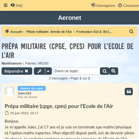
FAQ
S’enregistrer
Connexio
Aeronet
R
Accueil
Pilote militaire: Armée de l'Air
Formation Sol & Vol (Salon, Cognac)
e
Prépa militaire (cpge, cpes) pour l’Ecole de
c
l’Air
h
e
Modérateurs :
Palmito
,
HR200
r
Rechercher
Recherche 
Répondre
c
2 messages • Page
1
sur
1
h
Auteur du sujet
e
Jules115
Pax du forum
r
Prépa militaire (cpge, cpes) pour l’Ecole de l’Air
M
23 juin 2023, 10:17
e
s
Bonjour,
s
Je m’appelle Jules, j’ai 17 ans et je suis en terminale spe maths/physique
a
g
et l’option maths expertes. Mon objectif depuis petit, est de devenir pilote
e