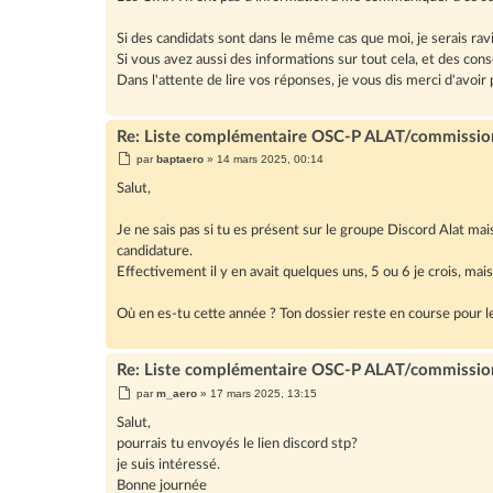
Si des candidats sont dans le même cas que moi, je serais rav
Si vous avez aussi des informations sur tout cela, et des con
Dans l'attente de lire vos réponses, je vous dis merci d'avoir pr
Re: Liste complémentaire OSC-P ALAT/commissio
M
par
baptaero
»
14 mars 2025, 00:14
e
s
Salut,
s
a
g
Je ne sais pas si tu es présent sur le groupe Discord Alat mai
e
candidature.
Effectivement il y en avait quelques uns, 5 ou 6 je crois, mais
Où en es-tu cette année ? Ton dossier reste en course pour 
Re: Liste complémentaire OSC-P ALAT/commissio
M
par
m_aero
»
17 mars 2025, 13:15
e
s
Salut,
s
pourrais tu envoyés le lien discord stp?
a
g
je suis intéressé.
e
Bonne journée