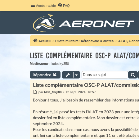
Accès rapide
FAQ
Accueil
Pilote militaire: Aéronavale & autres
ALAT, Gendar
Liste complémentaire OSC-P ALAT/co
Modérateur :
ludosky350
R
Répondre
Liste complémentaire OSC-P ALAT/commissi
M
par
M88_Sky88
»
12 sept. 2024, 18:57
e
s
Bonjour à tous. J'ai besoin de rassembler des informations s
s
a
g
En résumé, j'ai passé les tests l'ALAT en 2023 pour une int
e
dossier fini en liste complémentaire. Mon dossier est entre l
septembre 2024.
Pour les candidats dans mon cas, nous avons la possibilité de 
ont fini sur la liste complémentaire et que 11 ont été placés