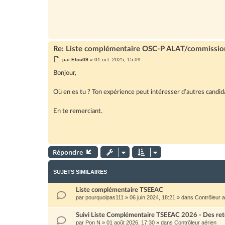
Re: Liste complémentaire OSC-P ALAT/commissio
M
par
Elou09
»
01 oct. 2025, 15:09
e
s
Bonjour,
s
a
g
Où en es tu ? Ton expérience peut intéresser d’autres candid
e
En te remerciant.
Répondre
SUJETS SIMILAIRES
Liste complémentaire TSEEAC
par
pourquoipas111
»
06 juin 2024, 18:21
» dans
Contrôleur a
Suivi Liste Complémentaire TSEEAC 2026 - Des ret
par
Pon N
»
01 août 2026, 17:30
» dans
Contrôleur aérien