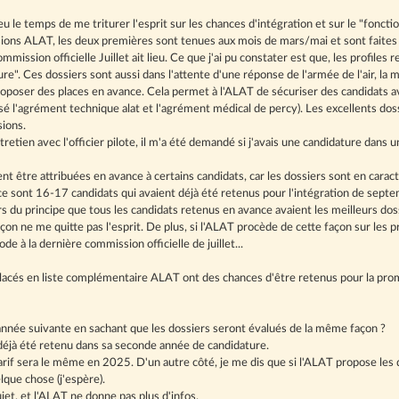
eu le temps de me triturer l'esprit sur les chances d'intégration et sur le "fonc
ns ALAT, les deux premières sont tenues aux mois de mars/mai et sont faites 
mission officielle Juillet ait lieu. Ce que j'ai pu constater est que, les profiles 
". Ces dossiers sont aussi dans l'attente d'une réponse de l'armée de l'air, la ma
oposer des places en avance. Cela permet à l'ALAT de sécuriser des candidats av
é l'agrément technique alat et l'agrément médical de percy). Les excellents doss
ions.
retien avec l'officier pilote, il m'a été demandé si j'avais une candidature dans u
nt être attribuées en avance à certains candidats, car les dossiers sont en carac
ce sont 16-17 candidats qui avaient déjà été retenus pour l'intégration de septem
s du principe que tous les candidats retenus en avance avaient les meilleurs doss
on ne me quitte pas l'esprit. De plus, si l'ALAT procède de cette façon sur les 
 à la dernière commission officielle de juillet...
 placés en liste complémentaire ALAT ont des chances d'être retenus pour la pro
l'année suivante en sachant que les dossiers seront évalués de la même façon ?
déjà été retenu dans sa seconde année de candidature.
arif sera le même en 2025. D'un autre côté, je me dis que si l'ALAT propose les 
lque chose (j'espère).
et, et l'ALAT ne donne pas plus d'infos.