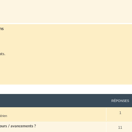
ns
ats.
RÉPONSES
1
érien
ours / avancements ?
11