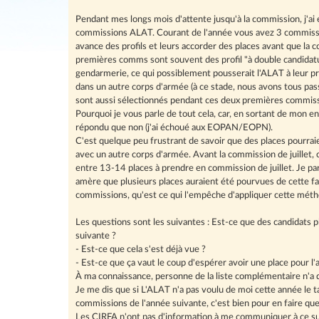
Pendant mes longs mois d'attente jusqu'à la commission, j'ai 
commissions ALAT. Courant de l'année vous avez 3 commissio
avance des profils et leurs accorder des places avant que la com
premières comms sont souvent des profil "à double candidature
gendarmerie, ce qui possiblement pousserait l'ALAT à leur pr
dans un autre corps d'armée (à ce stade, nous avons tous pass
sont aussi sélectionnés pendant ces deux premières commiss
Pourquoi je vous parle de tout cela, car, en sortant de mon ent
répondu que non (j'ai échoué aux EOPAN/EOPN).
C'est quelque peu frustrant de savoir que des places pourraie
avec un autre corps d'armée. Avant la commission de juillet, 
entre 13-14 places à prendre en commission de juillet. Je par
amère que plusieurs places auraient été pourvues de cette faç
commissions, qu'est ce qui l'empêche d'appliquer cette méthode
Les questions sont les suivantes : Est-ce que des candidats
suivante ?
- Est-ce que cela s'est déjà vue ?
- Est-ce que ça vaut le coup d'espérer avoir une place pour 
À ma connaissance, personne de la liste complémentaire n'a 
Je me dis que si L'ALAT n'a pas voulu de moi cette année le t
commissions de l'année suivante, c'est bien pour en faire que
Les CIRFA n'ont pas d'information à me communiquer à ce suj