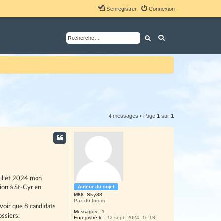
S’enregistrer
Connexion
Rechercher
Recherche avancé
4 messages • Page
1
sur
1
uillet 2024 mon
Auteur du sujet
tion à St-Cyr en
M88_Sky88
Pax du forum
avoir que 8 candidats
Messages :
1
ossiers.
Enregistré le :
12 sept. 2024, 16:18