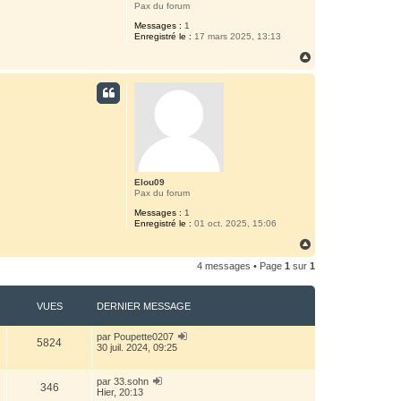
Pax du forum
Messages :
1
Enregistré le :
17 mars 2025, 13:13
H
a
u
t
Elou09
Pax du forum
Messages :
1
Enregistré le :
01 oct. 2025, 15:06
H
a
4 messages • Page
1
sur
1
u
t
VUES
DERNIER MESSAGE
par
Poupette0207
5824
30 juil. 2024, 09:25
par
33.sohn
346
Hier, 20:13