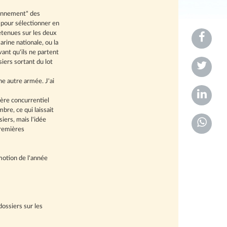
tionnement" des
pour sélectionner en
P
retenues sur les deux
rine nationale, ou la
a
ant qu'ils ne partent
r
P
iers sortant du lot
t
a
ne autre armée. J'ai
a
r
P
g
t
tère concurrentiel
a
bre, ce qui laissait
e
a
r
P
iers, mais l'idée
r
g
t
premières
a
s
e
a
r
u
r
g
t
motion de l'année
r
s
e
a
F
u
r
g
a
r
s
e
c
T
dossiers sur les
u
r
e
w
r
s