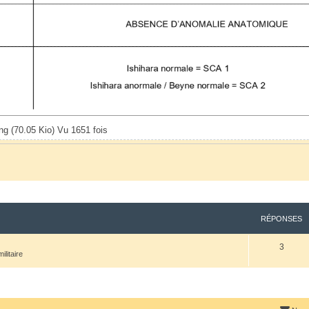
ng (70.05 Kio) Vu 1651 fois
RÉPONSES
3
litaire