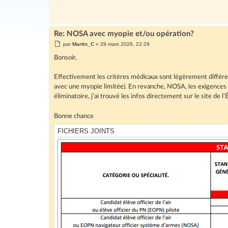
Re: NOSA avec myopie et/ou opération?
M
par
Martin_C
»
29 mars 2026, 22:29
e
s
Bonsoir,
s
a
g
Effectivement les critères médicaux sont légèrement différen
e
avec une myopie limitée). En revanche, NOSA, les exigences s
éliminatoire, j’ai trouvé les infos directement sur le site de l’Éc
Bonne chance
FICHIERS JOINTS