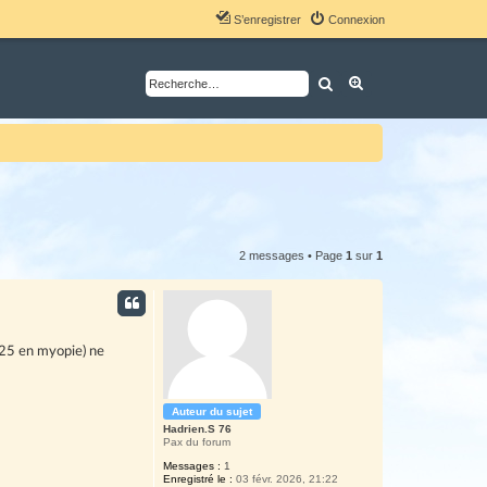
S’enregistrer
Connexion
Rechercher
Recherche avancé
2 messages • Page
1
sur
1
,25 en myopie) ne
Auteur du sujet
Hadrien.S 76
Pax du forum
Messages :
1
Enregistré le :
03 févr. 2026, 21:22