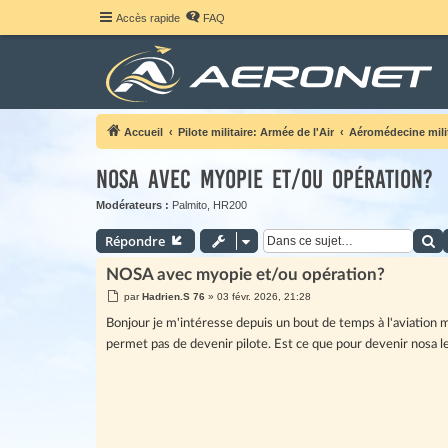
Accès rapide
FAQ
Accueil
Pilote militaire: Armée de l'Air
Aéromédecine milit
NOSA avec myopie et/ou opération?
Modérateurs :
Palmito
,
HR200
R
Répondre
NOSA avec myopie et/ou opération?
M
par
Hadrien.S 76
»
03 févr. 2026, 21:28
e
s
Bonjour je m'intéresse depuis un bout de temps à l'aviation 
s
a
permet pas de devenir pilote. Est ce que pour devenir nosa l
g
e