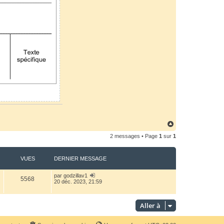
H
a
2 messages • Page
1
sur
1
u
t
VUES
DERNIER MESSAGE
par
godzillav1
5568
20 déc. 2023, 21:59
Aller à