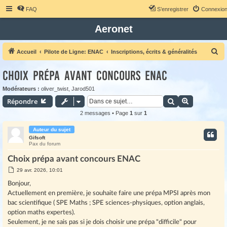
FAQ
S’enregistrer
Connexio
Aeronet
R
Accueil
Pilote de Ligne: ENAC
Inscriptions, écrits & généralités
e
Choix prépa avant concours ENAC
c
h
Modérateurs :
oliver_twist
,
Jarod501
Rechercher
Recherche 
Répondre
e
r
2 messages • Page
1
sur
1
c
Auteur du sujet
h
Gifsoft
Pax du forum
e
Choix prépa avant concours ENAC
r
M
29 avr. 2026, 10:01
e
s
Bonjour,
s
Actuellement en première, je souhaite faire une prépa MPSI après mon
a
g
bac scientifique ( SPE Maths ; SPE sciences-physiques, option anglais,
e
option maths expertes).
Seulement, je ne sais pas si je dois choisir une prépa "difficile" pour