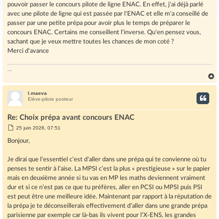
pouvoir passer le concours pilote de ligne ENAC. En effet, j'ai déjà parlé
avec une pilote de ligne qui est passée par l'ENAC et elle m'a conseillé de
passer par une petite prépa pour avoir plus le temps de préparer le
concours ENAC. Certains me conseillent l'inverse. Qu'en pensez vous,
sachant que je veux mettre toutes les chances de mon coté ?
Merci d'avance
...
l.maeva
t
Elève-pilote posteur
Re: Choix prépa avant concours ENAC
M
25 juin 2026, 07:51
e
s
Bonjour,
s
a
g
Je dirai que l’essentiel c’est d’aller dans une prépa qui te convienne où tu
e
penses te sentir à l’aise. La MPSI c’est la plus « prestigieuse » sur le papier
mais en deuxième année si tu vas en MP les maths deviennent vraiment
dur et si ce n’est pas ce que tu préfères, aller en PCSI ou MPSI puis PSI
est peut être une meilleure idée. Maintenant par rapport à la réputation de
la prépa je te déconseillerais effectivement d’aller dans une grande prépa
parisienne par exemple car là-bas ils vivent pour l’X-ENS, les grandes