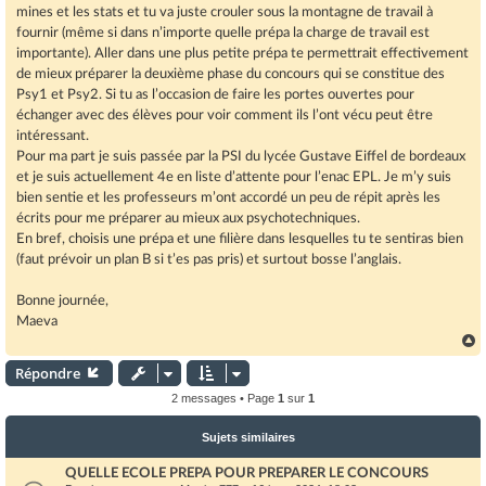
mines et les stats et tu va juste crouler sous la montagne de travail à
fournir (même si dans n’importe quelle prépa la charge de travail est
importante). Aller dans une plus petite prépa te permettrait effectivement
de mieux préparer la deuxième phase du concours qui se constitue des
Psy1 et Psy2. Si tu as l’occasion de faire les portes ouvertes pour
échanger avec des élèves pour voir comment ils l’ont vécu peut être
intéressant.
Pour ma part je suis passée par la PSI du lycée Gustave Eiffel de bordeaux
et je suis actuellement 4e en liste d’attente pour l’enac EPL. Je m’y suis
bien sentie et les professeurs m’ont accordé un peu de répit après les
écrits pour me préparer au mieux aux psychotechniques.
En bref, choisis une prépa et une filière dans lesquelles tu te sentiras bien
(faut prévoir un plan B si t’es pas pris) et surtout bosse l’anglais.
Bonne journée,
Maeva
Répondre
t
2 messages • Page
1
sur
1
Sujets similaires
QUELLE ECOLE PREPA POUR PREPARER LE CONCOURS