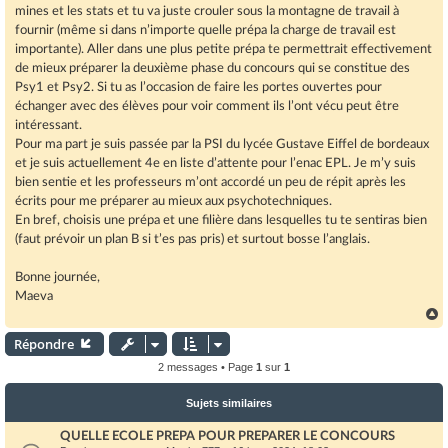
mines et les stats et tu va juste crouler sous la montagne de travail à
fournir (même si dans n’importe quelle prépa la charge de travail est
importante). Aller dans une plus petite prépa te permettrait effectivement
de mieux préparer la deuxième phase du concours qui se constitue des
Psy1 et Psy2. Si tu as l’occasion de faire les portes ouvertes pour
échanger avec des élèves pour voir comment ils l’ont vécu peut être
intéressant.
Pour ma part je suis passée par la PSI du lycée Gustave Eiffel de bordeaux
et je suis actuellement 4e en liste d’attente pour l’enac EPL. Je m’y suis
bien sentie et les professeurs m’ont accordé un peu de répit après les
écrits pour me préparer au mieux aux psychotechniques.
En bref, choisis une prépa et une filière dans lesquelles tu te sentiras bien
(faut prévoir un plan B si t’es pas pris) et surtout bosse l’anglais.
Bonne journée,
Maeva
Répondre
t
2 messages • Page
1
sur
1
Sujets similaires
QUELLE ECOLE PREPA POUR PREPARER LE CONCOURS