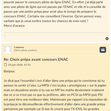
pouvoir passer le concours pilote de ligne ENAC. En effet, j'ai déjà parlé
avec une pilote de ligne qui est passée par l'ENAC et elle m'a conseillé de
passer par une petite prépa pour avoir plus le temps de préparer le
concours ENAC. Certains me conseillent l'inverse. Qu'en pensez vous,
sachant que je veux mettre toutes les chances de mon coté ?
Merci d'avance
...
l.maeva
t
Elève-pilote posteur
Re: Choix prépa avant concours ENAC
M
25 juin 2026, 07:51
e
s
Bonjour,
s
a
g
Je dirai que l’essentiel c’est d’aller dans une prépa qui te convienne où tu
e
penses te sentir à l’aise. La MPSI c’est la plus « prestigieuse » sur le papier
mais en deuxième année si tu vas en MP les maths deviennent vraiment
dur et si ce n’est pas ce que tu préfères, aller en PCSI ou MPSI puis PSI
est peut être une meilleure idée. Maintenant par rapport à la réputation de
la prépa je te déconseillerais effectivement d’aller dans une grande prépa
parisienne par exemple car là-bas ils vivent pour l’X-ENS, les grandes