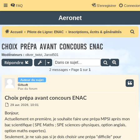
FAQ
S’enregistrer
Connexio
Aeronet
R
Accueil
Pilote de Ligne: ENAC
Inscriptions, écrits & généralités
e
Choix prépa avant concours ENAC
c
h
Modérateurs :
oliver_twist
,
Jarod501
Rechercher
Recherche 
Répondre
e
r
2 messages • Page
1
sur
1
c
Auteur du sujet
h
Gifsoft
Pax du forum
e
Choix prépa avant concours ENAC
r
M
29 avr. 2026, 10:01
e
s
Bonjour,
s
Actuellement en première, je souhaite faire une prépa MPSI après mon
a
g
bac scientifique ( SPE Maths ; SPE sciences-physiques, option anglais,
e
option maths expertes).
Seulement, je ne sais pas si je dois choisir une prépa "difficile" pour