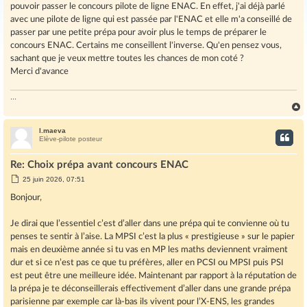
pouvoir passer le concours pilote de ligne ENAC. En effet, j'ai déjà parlé
avec une pilote de ligne qui est passée par l'ENAC et elle m'a conseillé de
passer par une petite prépa pour avoir plus le temps de préparer le
concours ENAC. Certains me conseillent l'inverse. Qu'en pensez vous,
sachant que je veux mettre toutes les chances de mon coté ?
Merci d'avance
...
l.maeva
t
Elève-pilote posteur
Re: Choix prépa avant concours ENAC
M
25 juin 2026, 07:51
e
s
Bonjour,
s
a
g
Je dirai que l’essentiel c’est d’aller dans une prépa qui te convienne où tu
e
penses te sentir à l’aise. La MPSI c’est la plus « prestigieuse » sur le papier
mais en deuxième année si tu vas en MP les maths deviennent vraiment
dur et si ce n’est pas ce que tu préfères, aller en PCSI ou MPSI puis PSI
est peut être une meilleure idée. Maintenant par rapport à la réputation de
la prépa je te déconseillerais effectivement d’aller dans une grande prépa
parisienne par exemple car là-bas ils vivent pour l’X-ENS, les grandes