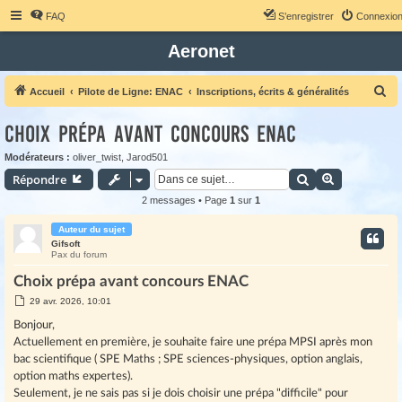
FAQ
S’enregistrer
Connexio
Aeronet
R
Accueil
Pilote de Ligne: ENAC
Inscriptions, écrits & généralités
e
Choix prépa avant concours ENAC
c
h
Modérateurs :
oliver_twist
,
Jarod501
Rechercher
Recherche 
Répondre
e
r
2 messages • Page
1
sur
1
c
Auteur du sujet
h
Gifsoft
Pax du forum
e
Choix prépa avant concours ENAC
r
M
29 avr. 2026, 10:01
e
s
Bonjour,
s
Actuellement en première, je souhaite faire une prépa MPSI après mon
a
g
bac scientifique ( SPE Maths ; SPE sciences-physiques, option anglais,
e
option maths expertes).
Seulement, je ne sais pas si je dois choisir une prépa "difficile" pour