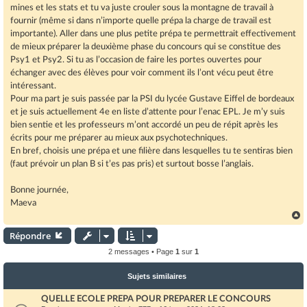
mines et les stats et tu va juste crouler sous la montagne de travail à
fournir (même si dans n’importe quelle prépa la charge de travail est
importante). Aller dans une plus petite prépa te permettrait effectivement
de mieux préparer la deuxième phase du concours qui se constitue des
Psy1 et Psy2. Si tu as l’occasion de faire les portes ouvertes pour
échanger avec des élèves pour voir comment ils l’ont vécu peut être
intéressant.
Pour ma part je suis passée par la PSI du lycée Gustave Eiffel de bordeaux
et je suis actuellement 4e en liste d’attente pour l’enac EPL. Je m’y suis
bien sentie et les professeurs m’ont accordé un peu de répit après les
écrits pour me préparer au mieux aux psychotechniques.
En bref, choisis une prépa et une filière dans lesquelles tu te sentiras bien
(faut prévoir un plan B si t’es pas pris) et surtout bosse l’anglais.
Bonne journée,
Maeva
Répondre
t
2 messages • Page
1
sur
1
Sujets similaires
QUELLE ECOLE PREPA POUR PREPARER LE CONCOURS