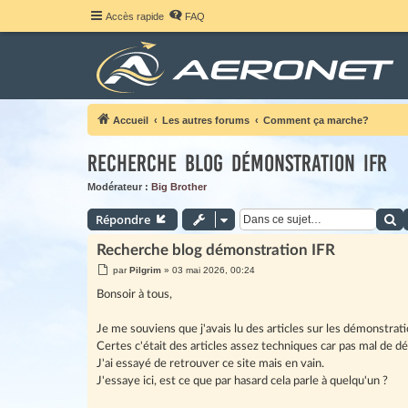
Accès rapide
FAQ
Accueil
Les autres forums
Comment ça marche?
Recherche blog démonstration IFR
Modérateur :
Big Brother
R
Répondre
Recherche blog démonstration IFR
M
par
Pilgrim
»
03 mai 2026, 00:24
e
s
Bonsoir à tous,
s
a
g
Je me souviens que j'avais lu des articles sur les démonstrat
e
Certes c'était des articles assez techniques car pas mal de 
J'ai essayé de retrouver ce site mais en vain.
J'essaye ici, est ce que par hasard cela parle à quelqu'un ?