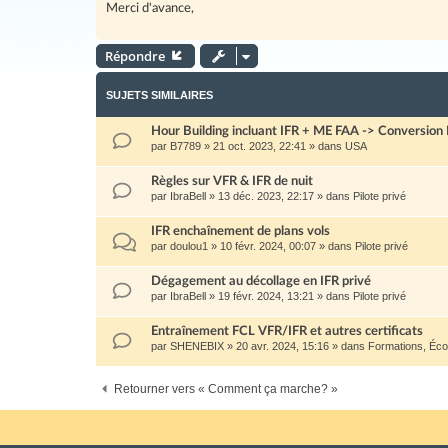
Merci d'avance,
Répondre
SUJETS SIMILAIRES
Hour Building incluant IFR + ME FAA -> Conversion
par
B7789
»
21 oct. 2023, 22:41
» dans
USA
Règles sur VFR & IFR de nuit
par
IbraBell
»
13 déc. 2023, 22:17
» dans
Pilote privé
IFR enchaînement de plans vols
par
doulou1
»
10 févr. 2024, 00:07
» dans
Pilote privé
Dégagement au décollage en IFR privé
par
IbraBell
»
19 févr. 2024, 13:21
» dans
Pilote privé
Entraînement FCL VFR/IFR et autres certificats
par
SHENEBIX
»
20 avr. 2024, 15:16
» dans
Formations, Éco
Retourner vers « Comment ça marche? »