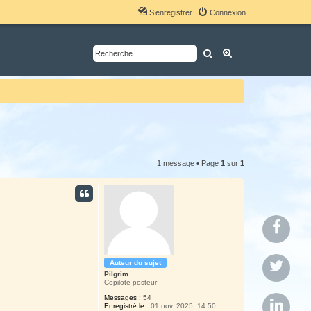
S’enregistrer
Connexion
Rechercher
Recherche avancé
1 message • Page
1
sur
1
P
a
r
P
Auteur du sujet
t
Pilgrim
a
Copilote posteur
a
r
P
Messages :
54
Enregistré le :
01 nov. 2025, 14:50