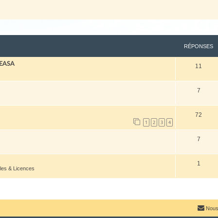
RÉPONSES
 EASA
11
7
72
1
2
3
4
7
1
les & Licences
Nous