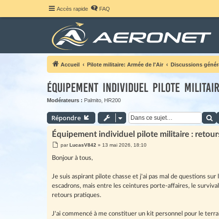
Accès rapide
FAQ
Accueil
Pilote militaire: Armée de l'Air
Discussions génér
Équipement individuel pilote militai
Modérateurs :
Palmito
,
HR200
R
Répondre
Équipement individuel pilote militaire : retours
M
par
LucasV842
»
13 mai 2026, 18:10
e
s
Bonjour à tous,
s
a
g
Je suis aspirant pilote chasse et j'ai pas mal de questions s
e
escadrons, mais entre les ceintures porte-affaires, le surviv
retours pratiques.
J'ai commencé à me constituer un kit personnel pour le terra