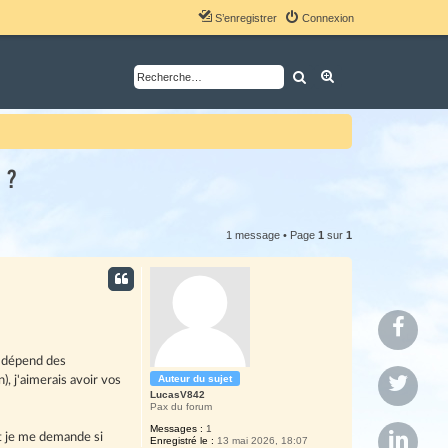
S’enregistrer
Connexion
Rechercher
Recherche avancé
 ?
1 message • Page
1
sur
1
P
a
a dépend des
r
P
Auteur du sujet
, j'aimerais avoir vos
t
LucasV842
a
Pax du forum
a
r
P
Messages :
1
et je me demande si
Enregistré le :
13 mai 2026, 18:07