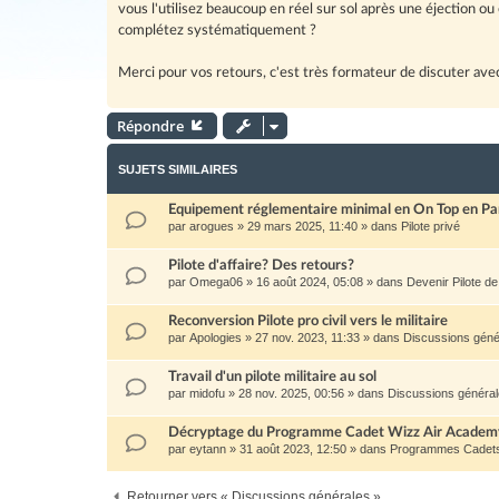
vous l'utilisez beaucoup en réel sur sol après une éjection ou
complétez systématiquement ?
Merci pour vos retours, c'est très formateur de discuter avec
Répondre
SUJETS SIMILAIRES
Equipement réglementaire minimal en On Top en P
par
arogues
»
29 mars 2025, 11:40
» dans
Pilote privé
Pilote d'affaire? Des retours?
par
Omega06
»
16 août 2024, 05:08
» dans
Devenir Pilote de
Reconversion Pilote pro civil vers le militaire
par
Apologies
»
27 nov. 2023, 11:33
» dans
Discussions géné
Travail d'un pilote militaire au sol
par
midofu
»
28 nov. 2025, 00:56
» dans
Discussions généra
Décryptage du Programme Cadet Wizz Air Academy 
par
eytann
»
31 août 2023, 12:50
» dans
Programmes Cadets
Retourner vers « Discussions générales »