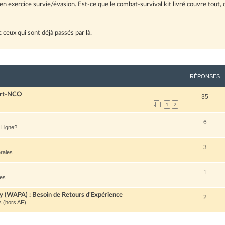
 en exercice survie/évasion. Est-ce que le combat-survival kit livré couvre tout,
 ceux qui sont déjà passés par là.
RÉPONSES
art-NCO
35
1
2
6
 Ligne?
3
rales
1
les
(WAPA) : Besoin de Retours d'Expérience
2
 (hors AF)