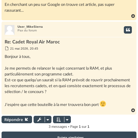
g
En cherchant un peu sur Google on trouve cet article, pas super
e
rassurant...
User_MikeSierra
t
Pax du forum
Re: Cadet Royal Air Maroc
M
21 mai 2026, 20:45
e
s
Bonjour à tous,
s
a
g
Je me permets de relancer le sujet concernant la RAM, et plus
e
particulièrement son programme cadet.
Est-ce que quelqu’un saurait si la RAM prévoit de rouvrir prochainement
les recrutements cadets, et en quoi consiste exactement le processus de
sélection / le concours ?
J’espère que cette bouteille à la mer trouvera bon port
Répondre
t
3 messages • Page
1
sur
1
Sujets similaires