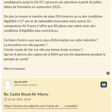
candidatures avant le 02/07, épreuves de sélections à partir de juillet,
début de formation en septembre 2023...
De plus je trouve le nombre de place (96) énorme au vu des conditions
éligibilité (<27 ans et de nationalité marocaine entre autre). En
comparaison Air France n'offre que 80 places aux cadets avec des
conditions d'éligibilité plus restrictives.
Certains d'entre vous aurez plus d'information sur cette sélection ?
La formation est-elle payante ?
L’école royale de l'air est-elle une bonne école reconnu ?
Qu'est-il advenu des cadets de la RAM qui ont été abandonné pendant la
période du covid?
Merci d'avance
Hostile499
t
Elève-pilote posteur
Re: Cadet Royal Air Maroc
M
01 juil. 2023, 19:03
e
s
https://www.visa-algerie.com/royal-air- ... -scandale/
s
a