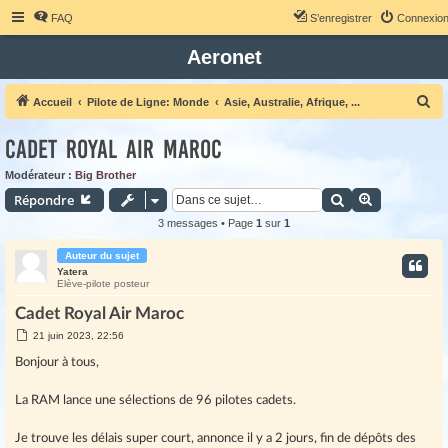
FAQ
S’enregistrer
Connexio
Aeronet
R
Accueil
Pilote de Ligne: Monde
Asie, Australie, Afrique, ...
e
Cadet Royal Air Maroc
c
h
Modérateur :
Big Brother
Rechercher
Recherche 
Répondre
e
r
3 messages • Page
1
sur
1
c
Auteur du sujet
h
Yatera
Elève-pilote posteur
e
Cadet Royal Air Maroc
r
M
21 juin 2023, 22:56
e
s
Bonjour à tous,
s
a
g
La RAM lance une sélections de 96 pilotes cadets.
e
Je trouve les délais super court, annonce il y a 2 jours, fin de dépôts des