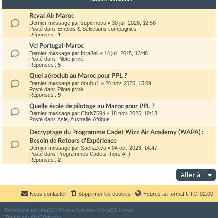
Royal Air Maroc
Dernier message par
supernova
«
30 juil. 2026, 12:56
Posté dans
Emplois & Sélections compagnies
Réponses :
1
Vol Portugal-Maroc
Dernier message par
IbraBell
«
18 juil. 2025, 13:48
Posté dans
Pilote privé
Réponses :
5
Quel aéroclub au Maroc pour PPL ?
Dernier message par
doulou1
«
20 nov. 2025, 15:09
Posté dans
Pilote privé
Réponses :
9
Quelle école de pilotage au Maroc pour PPL ?
Dernier message par
Chris7594
«
18 nov. 2025, 19:13
Posté dans
Asie, Australie, Afrique, ...
Décryptage du Programme Cadet Wizz Air Academy (WAPA) :
Besoin de Retours d'Expérience
Dernier message par
Sacha.kva
«
04 oct. 2023, 14:47
Posté dans
Programmes Cadets (hors AF)
Réponses :
2
Aller à
Nous contacter
Supprimer les cookies
Heures au format
UTC+02:00
Développé par
phpBB
® Forum Software © phpBB Limited
Traduit par
phpBB-fr.com