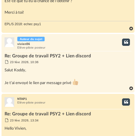
Est-ce que tu eu la chance de l'obtenir ?
Merci à toi!
EPL/S 2018: echec psy1
Auteur du sujet
t
vivien56
Elève-pilote posteur
Re: Groupe de travail PSY2 + Lien discord
M
23 févr. 2026, 10:36
e
s
Salut Koddy,
s
a
g
Je t'ai envoyé le lien par message privé
e
NTAP1
t
Elève-pilote posteur
Re: Groupe de travail PSY2 + Lien discord
M
23 févr. 2026, 13:34
e
s
Hello Vivien,
s
a