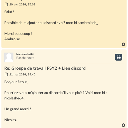
M
20 avr. 2026, 15:01
e
s
Salut !
s
a
g
Possible de m'ajouter au discord svp ? mon id : ambroiseb_
e
Merci beaucoup !
Ambroise
Nicolashe64
t
Pax du forum
Re: Groupe de travail PSY2 + Lien discord
M
21 mai 2026, 14:40
e
s
Bonjour à tous,
s
a
g
Pourriez-vous m'ajouter au discord s'il vous plaît ? Voici mon id :
e
nicolashe64.
Un grand merci !
Nicolas.