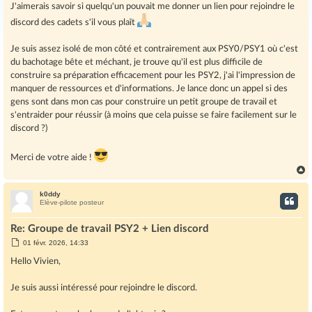
J'aimerais savoir si quelqu'un pouvait me donner un lien pour rejoindre le
discord des cadets s'il vous plaît
Je suis assez isolé de mon côté et contrairement aux PSY0/PSY1 où c'est
du bachotage bête et méchant, je trouve qu'il est plus difficile de
construire sa préparation efficacement pour les PSY2, j'ai l'impression de
manquer de ressources et d'informations. Je lance donc un appel si des
gens sont dans mon cas pour construire un petit groupe de travail et
s'entraider pour réussir (à moins que cela puisse se faire facilement sur le
discord ?)
Merci de votre aide !
k0ddy
t
Elève-pilote posteur
Re: Groupe de travail PSY2 + Lien discord
M
01 févr. 2026, 14:33
e
s
Hello Vivien,
s
a
g
Je suis aussi intéressé pour rejoindre le discord.
e