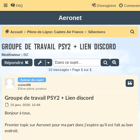
FAQ
S’enregistrer
Connexio
Aeronet
R
Accueil
Pilote de Ligne: Cadets Air France
Sélections
e
Groupe de travail PSY2 + Lien discord
c
h
Modérateur :
BiZ
Rechercher
Recherche 
Répondre
e
r
10 messages • Page
1
sur
1
c
Auteur du sujet
h
vivien56
Elève-pilote posteur
e
Groupe de travail PSY2 + Lien discord
r
M
15 janv. 2026, 10:48
e
s
Bonjour à tous,
s
a
g
Premier topic sur Aeronet pour ma part donc j'espère qu'il est fait au bon
e
endroit.