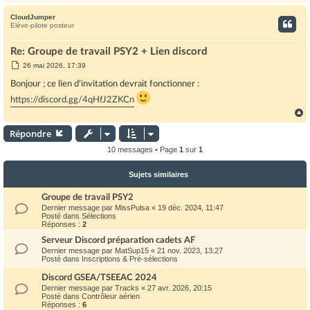
CloudJumper
t
Elève-pilote posteur
Re: Groupe de travail PSY2 + Lien discord
M
26 mai 2026, 17:39
e
s
Bonjour ; ce lien d'invitation devrait fonctionner :
s
a
https://discord.gg/4qHfJ2ZKCn
g
e
Répondre
t
10 messages • Page
1
sur
1
Sujets similaires
Groupe de travail PSY2
Dernier message par
MissPulsa
«
19 déc. 2024, 11:47
Posté dans
Sélections
Réponses :
2
Serveur Discord préparation cadets AF
Dernier message par
MatSup15
«
21 nov. 2023, 13:27
Posté dans
Inscriptions & Pré-sélections
Discord GSEA/TSEEAC 2024
Dernier message par
Tracks
«
27 avr. 2026, 20:15
Posté dans
Contrôleur aérien
Réponses :
6