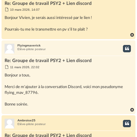
Re: Groupe de travail PSY2 + Lien discord
M
10 mars 2026, 14:07
e
s
Bonjour Vivien, je serais aussi intéressé par le lien !
s
a
g
Pourrais-tu me le transmettre en pv s'il te plaît ?
e
Flyingmaverick
t
Elève-pilote posteur
Re: Groupe de travail PSY2 + Lien discord
M
11 mars 2026, 22:02
e
s
Bonjour a tous,
s
a
g
Merci de m'ajouter à la conversation Discord, voici mon pseudonyme
e
flying_mav_87796.
Bonne soirée.
Ambroise25
t
Elève-pilote posteur
Re: Groupe de travail PSY2 + Lien discord