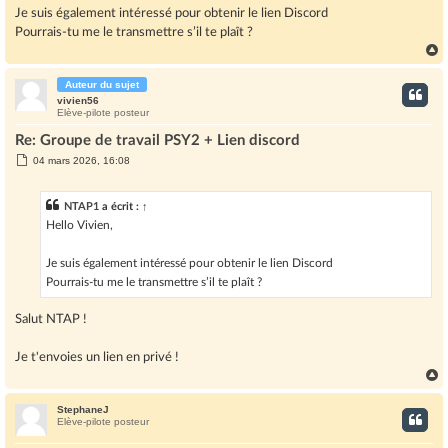
g
Je suis également intéressé pour obtenir le lien Discord
e
Pourrais-tu me le transmettre s’il te plaît ?
Auteur du sujet
t
vivien56
Elève-pilote posteur
Re: Groupe de travail PSY2 + Lien discord
M
04 mars 2026, 16:08
e
s
s
NTAP1
a écrit :
↑
a
g
Hello Vivien,
e
Je suis également intéressé pour obtenir le lien Discord
Pourrais-tu me le transmettre s’il te plaît ?
Salut NTAP !
Je t'envoies un lien en privé !
StephaneJ
t
Elève-pilote posteur