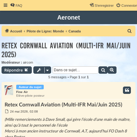
FAQ
S’enregistrer
Connexio
Aeronet
R
Accueil
Pilote de Ligne: Monde
Canada
e
Retex Cornwall Aviation (Multi-IFR Mai/Juin
c
2025)
h
e
Modérateur :
aircom
r
Rechercher
Recherche 
Répondre
c
5 messages • Page
1
sur
1
h
Auteur du sujet
e
Fine Air
Elève-pilote posteur
r
Retex Cornwall Aviation (Multi-IFR Mai/Juin 2025)
M
24 mai 2026, 02:08
e
s
(Mille remerciements à Dave Small, qui gère l’école d’une main de maître,
s
ainsi qu’à tout le personnel de l’école
a
g
Merci à mon ancien instructeur de Cornwall, A.T, aujourd’hui FO Dash 8
e