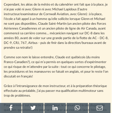
Cependant, les aléas de la météo et du calendrier ont fait que à la place, je
n’ai pas volé ni avec Glenn ni avec Michael Lapidous (l’autre
instructeur/examinateur de Cornwall Aviation, avec Glenn) : à la place,
l’école a fait appel à un homme qu’elle sollicite lorsque Glenn et Michael
ne sont pas disponibles, Claude Saint-Martin (un ancien pilote des Forces
Aériennes Canadiennes et un ancien pilote de ligne de Air Canada, ayant
commencé sa carrière comme… mécanicien navigant sur DC-8 dans les
années 80, avant de voler sur une grande partie de la flotte de AC - DC-8,
DC-9, CRJ, 767, Airbus - puis de finir dans la direction/bureaux avant de
prendre sa retraite!)
Comme son nom le laisse entendre, Claude est québécois (du moins
Franco-Canadien?), ce qui m’a permis en quelques sortes d’expérimenter
ce qui risque de m’attendre par la suite : tout ce qui concerne le pilotage,
les procédures et les manœuvres se faisait en anglais, et pour le reste l’on
discutait en français!
Grâce à l’intransigeance de mon instructeur, et à la préparation théorique
effectuée au préalable, j’ai pu passer ma qualification multimoteur sans
trop de problèmes.
Pour terminer sur la partie multimoteur, le manuel de l’école dispose de
P
P
P
P
P
quelques questionnaires pour se préparer aux examens (aussi bien blancs