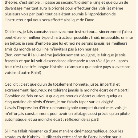
théorie, c’est simple : il passe au second/troisième rang et quelqu’un de
davantage méritant aura la priorité pour effectuer des vols (et même
plusieurs vols par jour); tout cela étant soumis à l’appréciation de
l’instructeur qui vous sera affecté ainsi que de Dave.
D’ailleurs, je fais connaissance avec mon instructeur…. sincèrement j’ai eu
peut-être le meilleur type d’instructeur possible : froid, impassible, un mur
en béton; je sens d’emblée que lui et moi ne serons jamais les meilleurs
amis du monde et qu’il ne m’invitera pas à son mariage
(Bon, comme il l’a lui-même judicieusement souligné, le fait que je sois
français et que lui soit d’ascendance allemande a son rôle à jouer - après
tout c’est une très longue histoire « d’amour » que notre pays a, avec nos
voisins d’outre Rhin!)
Ceci dit : c’est quelqu’un de totalement honnête, juste, impartial et
extrêmement rigoureux; ne tolérant jamais le moindre écart de ma part!
Combien de fois en vol, à quelques noeuds d’écart ou alors quelques
cinquantaine de pieds d’écart, je me faisais taper sur les doigts!
J’avais l’impression d’être un branquignole complet durant mes vols, je
m’efforçais constamment pour avoir un pilotage aussi précis qu’un pilote
automatique, et au moindre écart : réflexion de sa part!
Si il me fallait résumer ça d’une manière cinématographique, pour les
amateurs de Kubrick, j’utiliserais cette scène de Barry Lyndon sur la