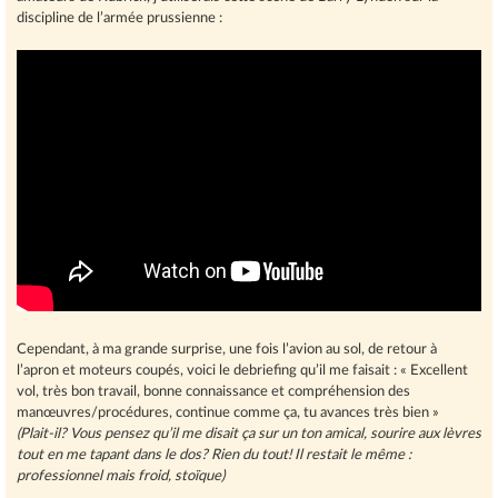
discipline de l’armée prussienne :
Cependant, à ma grande surprise, une fois l’avion au sol, de retour à
l’apron et moteurs coupés, voici le debriefing qu’il me faisait : « Excellent
vol, très bon travail, bonne connaissance et compréhension des
manœuvres/procédures, continue comme ça, tu avances très bien »
(Plait-il? Vous pensez qu’il me disait ça sur un ton amical, sourire aux lèvres
tout en me tapant dans le dos? Rien du tout! Il restait le même :
professionnel mais froid, stoïque)