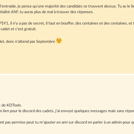
ntraide, je pense qu'une majorité des candidats se trouvent dessus. Tu as le lien
ialité d'AF, tu auras plus de mal à trouver des réponses.
Y1, il n'y a pas de secret, il faut en bouffer, des centaines et des centaines, et
cadet et c'est gratuit.
illet, donc n'attend pas Septembre
t de KDTools.
un lien pour le discord des cadets, j'ai envoyé quelques messages mais sans répo
 sont pas permise peut tu m'ajouter en ami sur discord en parler à un admin pour q