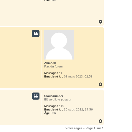
H
a
u
t
AhmedK
Pax du forum
Messages :
1
Enregistré le :
08 mars 2023, 02:58
H
a
u
CloudJumper
t
Elève-pilote posteur
Messages :
19
Enregistré le :
30 sept. 2022, 17:56
Âge :
56
H
a
5 messages • Page
1
sur
1
u