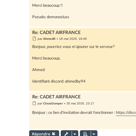
Merci beaucoup !!
Pseudo: demonocluss
Re: CADET AIRFRANCE
M
par
AhmedK
»
18 mai 2026, 18:46
e
s
Bonjour, pourriez-vous m’ajouter sur le serveur?
s
a
g
Merci beaucoup,
e
Ahmed
Identifiant discord: ahmedby94
Re: CADET AIRFRANCE
M
par
CloudJumper
»
30 mai 2026, 23:17
e
s
Bonjour ; ce lien d'invitation devrait fonctionner :
https://di
s
a
g
e
Répondre