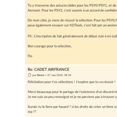
Tu y trouveras des astuces/aides pour les PSY0/PSY1, et de l'e
Aeronet. Pour les PSY2, c'est soumis à un accord de confident
De mon côté, je viens de réussir la sélection. Pour les PSY0/PS
peux également essayer sur KDTools, c'est fait par un ancien 
PS : L'inscription de fait généralement de début Juin à mi-Ju
Bon courage pour la sélection,
Flo
Re: CADET AIRFRANCE
M
par
Dems
»
07 mai 2026, 09:26
e
s
Félicitation pour t'es sélections ! J'espère que tu va réussir !
s
a
g
Merci beaucoup pour le partage de l'existence d'un discord e
e
Je me suis un peu renseigné et je ne parviens pas à trouver 
Aurais-tu le liens par hasard ? si les droits de créer un liens
stp ??