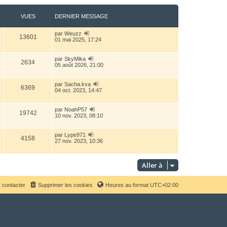
t
VUES
DERNIER MESSAGE
par
Weuzz
13601
01 mai 2025, 17:24
par
SkyMika
2634
05 août 2026, 21:00
par
Sacha.kva
6369
04 oct. 2023, 14:47
par
NoahP57
19742
10 nov. 2023, 08:10
par
Lype971
4158
27 nov. 2023, 10:36
Aller à
 contacter
Supprimer les cookies
Heures au format
UTC+02:00