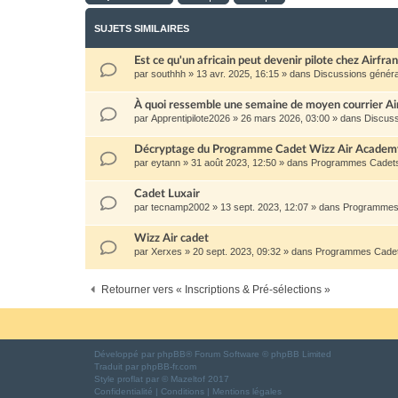
SUJETS SIMILAIRES
Est ce qu'un africain peut devenir pilote chez Airfra
par
southhh
»
13 avr. 2025, 16:15
» dans
Discussions génér
À quoi ressemble une semaine de moyen courrier Ai
par
Apprentipilote2026
»
26 mars 2026, 03:00
» dans
Discuss
Décryptage du Programme Cadet Wizz Air Academy 
par
eytann
»
31 août 2023, 12:50
» dans
Programmes Cadets
Cadet Luxair
par
tecnamp2002
»
13 sept. 2023, 12:07
» dans
Programmes 
Wizz Air cadet
par
Xerxes
»
20 sept. 2023, 09:32
» dans
Programmes Cadet
Retourner vers « Inscriptions & Pré-sélections »
Développé par
phpBB
® Forum Software © phpBB Limited
Traduit par
phpBB-fr.com
Style
proflat
par ©
Mazeltof
2017
Confidentialité
|
Conditions
|
Mentions légales