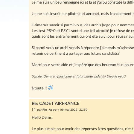
Je me suis un peu renseigné ici et là et j'ai pu constaté la dif
Je me suis inscrit sur pilotest et aeronet, mais franchement l
J'aimerais savoir si parmi vous, des archis (argo pour nommer
Les test PSY0 et PSY1 sont d'une tell atrocité je refuse de cr
quels sont les entrainement qui ont été suivi pour réussir au
Si parmi vous un archi venais à répondre j'aimerais m'adresser
retenir de pertinent à partager aux futurs candidats?
Merci pour votre aide et j'espère que des heureux élus pour
Signée: Dems un passionné et futur pilote cadet (si Dieu le veut)
à toute !!
Re: CADET AIRFRANCE
M
par
Flo_Astro
»
06 mai 2026, 21:39
e
s
Hello Dems,
s
a
g
Le plus simple pour avoir des réponses à tes questions, c'est
e