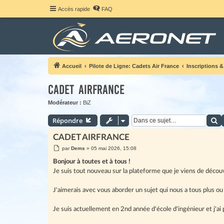
Accès rapide
FAQ
Accueil
Pilote de Ligne: Cadets Air France
Inscriptions &
CADET AIRFRANCE
Modérateur :
BiZ
R
Répondre
CADET AIRFRANCE
M
par
Dems
»
05 mai 2026, 15:08
e
s
Bonjour à toutes et à tous !
s
Je suis tout nouveau sur la plateforme que je viens de découv
a
g
e
J'aimerais avec vous aborder un sujet qui nous a tous plus ou
Je suis actuellement en 2nd année d'école d'ingénieur et j'a