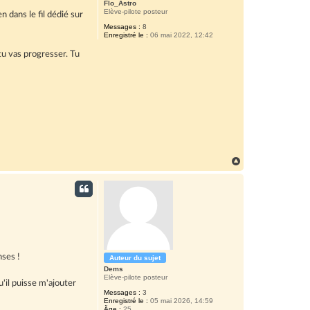
e
Flo_Astro
w
r
s
Elève-pilote posteur
 dans le fil dédié sur
b
i
L
Messages :
8
u
Enregistré le :
06 mai 2022, 12:42
o
t
i
r
 tu vas progresser. Tu
o
t
n
w
k
e
k
h
r
e
a
d
t
I
s
n
A
H
a
p
u
t
p
nses !
Auteur du sujet
Dems
Elève-pilote posteur
u'il puisse m'ajouter
Messages :
3
Enregistré le :
05 mai 2026, 14:59
Âge :
25