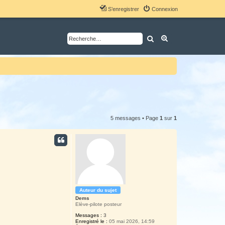
S’enregistrer
Connexion
Rechercher
Recherche avancé
5 messages • Page
1
sur
1
Auteur du sujet
Dems
Elève-pilote posteur
Messages :
3
Enregistré le :
05 mai 2026, 14:59