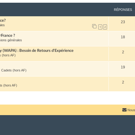
RÉPONSES
nce?
23
ales
1
2
rFrance ?
18
ions générales
(WAPA) : Besoin de Retours d'Expérience
2
 (hors AF)
19
Cadets (hors AF)
2
s (hors AF)
Nous