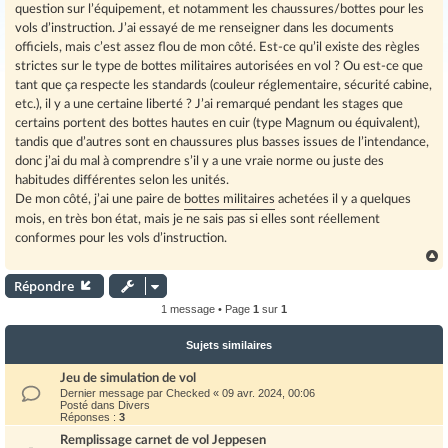
question sur l’équipement, et notamment les chaussures/bottes pour les
vols d’instruction. J’ai essayé de me renseigner dans les documents
officiels, mais c’est assez flou de mon côté. Est-ce qu’il existe des règles
strictes sur le type de bottes militaires autorisées en vol ? Ou est-ce que
tant que ça respecte les standards (couleur réglementaire, sécurité cabine,
etc.), il y a une certaine liberté ? J’ai remarqué pendant les stages que
certains portent des bottes hautes en cuir (type Magnum ou équivalent),
tandis que d’autres sont en chaussures plus basses issues de l’intendance,
donc j’ai du mal à comprendre s’il y a une vraie norme ou juste des
habitudes différentes selon les unités.
De mon côté, j’ai une paire de
bottes militaires
achetées il y a quelques
mois, en très bon état, mais je ne sais pas si elles sont réellement
conformes pour les vols d’instruction.
Répondre
t
1 message • Page
1
sur
1
Sujets similaires
Jeu de simulation de vol
Dernier message par
Checked
«
09 avr. 2024, 00:06
Posté dans
Divers
Réponses :
3
Remplissage carnet de vol Jeppesen