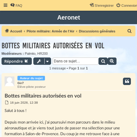
FAQ
S’enregistrer
Connexio
Aeronet
R
Accueil
Pilote militaire: Armée de l'Air
Discussions générales
e
Bottes militaires autorisées en vol
c
h
Modérateurs :
Palmito
,
HR200
Rechercher
Recherche 
Répondre
e
r
1 message • Page
1
sur
1
c
Auteur du sujet
h
Gir7
Elève-pilote posteur
e
Bottes militaires autorisées en vol
r
M
16 juin 2026, 12:38
e
s
Salut à tous !
s
a
g
Depuis mon arrivée ici, j’ai poursuivi mon parcours dans le milieu
e
aéronautique et je viens tout juste de passer ma sélection pour une
formation à Salon-de-Provence. Du coup je me retrouve face à une