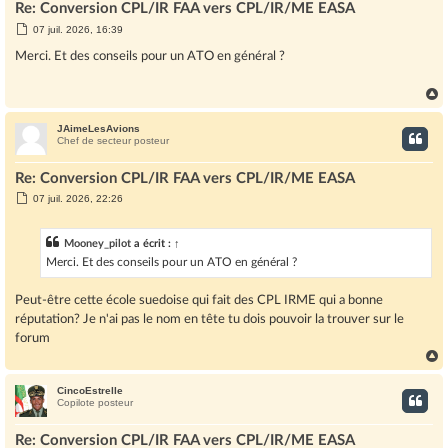
Re: Conversion CPL/IR FAA vers CPL/IR/ME EASA
M
07 juil. 2026, 16:39
e
s
Merci. Et des conseils pour un ATO en général ?
s
a
g
e
JAimeLesAvions
t
Chef de secteur posteur
Re: Conversion CPL/IR FAA vers CPL/IR/ME EASA
M
07 juil. 2026, 22:26
e
s
s
Mooney_pilot
a écrit :
↑
a
g
Merci. Et des conseils pour un ATO en général ?
e
Peut-être cette école suedoise qui fait des CPL IRME qui a bonne
réputation? Je n'ai pas le nom en tête tu dois pouvoir la trouver sur le
forum
CincoEstrelle
t
Copilote posteur
Re: Conversion CPL/IR FAA vers CPL/IR/ME EASA