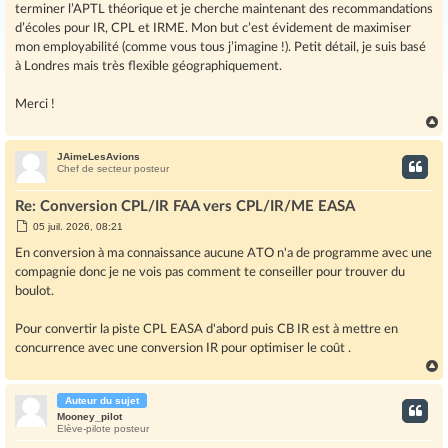
terminer l’APTL théorique et je cherche maintenant des recommandations
d’écoles pour IR, CPL et IRME. Mon but c’est évidement de maximiser
mon employabilité (comme vous tous j’imagine !). Petit détail, je suis basé
à Londres mais très flexible géographiquement.
Merci !
JAimeLesAvions
t
Chef de secteur posteur
Re: Conversion CPL/IR FAA vers CPL/IR/ME EASA
M
05 juil. 2026, 08:21
e
s
En conversion à ma connaissance aucune ATO n'a de programme avec une
s
compagnie donc je ne vois pas comment te conseiller pour trouver du
a
g
boulot.
e
Pour convertir la piste CPL EASA d'abord puis CB IR est à mettre en
concurrence avec une conversion IR pour optimiser le coût .
Auteur du sujet
t
Mooney_pilot
Elève-pilote posteur