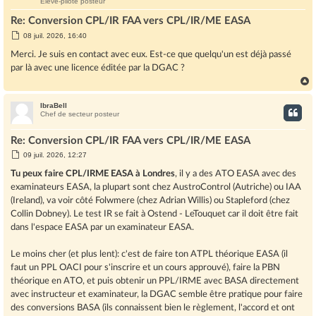
Elève-pilote posteur
Re: Conversion CPL/IR FAA vers CPL/IR/ME EASA
M
08 juil. 2026, 16:40
e
s
Merci. Je suis en contact avec eux. Est-ce que quelqu'un est déjà passé
s
par là avec une licence éditée par la DGAC ?
a
g
e
IbraBell
t
Chef de secteur posteur
Re: Conversion CPL/IR FAA vers CPL/IR/ME EASA
M
09 juil. 2026, 12:27
e
s
Tu peux faire CPL/IRME EASA à Londres
, il y a des ATO EASA avec des
s
examinateurs EASA, la plupart sont chez AustroControl (Autriche) ou IAA
a
g
(Ireland), va voir côté Folwmere (chez Adrian Willis) ou Stapleford (chez
e
Collin Dobney). Le test IR se fait à Ostend - LeTouquet car il doit être fait
dans l'espace EASA par un examinateur EASA.
Le moins cher (et plus lent): c'est de faire ton ATPL théorique EASA (il
faut un PPL OACI pour s'inscrire et un cours approuvé), faire la PBN
théorique en ATO, et puis obtenir un PPL/IRME avec BASA directement
avec instructeur et examinateur, la DGAC semble être pratique pour faire
des conversions BASA (ils connaissent bien le règlement, l'accord et ont