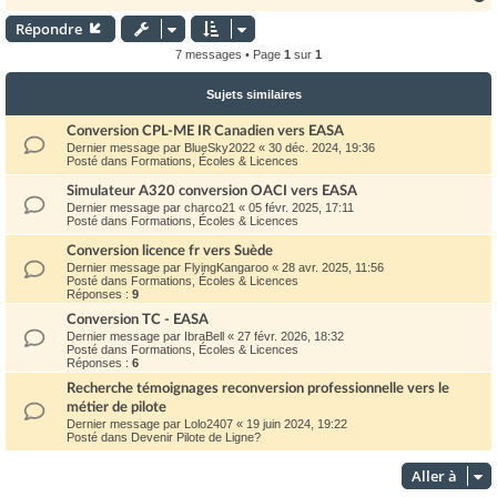
Répondre
t
7 messages • Page
1
sur
1
Sujets similaires
Conversion CPL-ME IR Canadien vers EASA
Dernier message par
BlueSky2022
«
30 déc. 2024, 19:36
Posté dans
Formations, Écoles & Licences
Simulateur A320 conversion OACI vers EASA
Dernier message par
charco21
«
05 févr. 2025, 17:11
Posté dans
Formations, Écoles & Licences
Conversion licence fr vers Suède
Dernier message par
FlyingKangaroo
«
28 avr. 2025, 11:56
Posté dans
Formations, Écoles & Licences
Réponses :
9
Conversion TC - EASA
Dernier message par
IbraBell
«
27 févr. 2026, 18:32
Posté dans
Formations, Écoles & Licences
Réponses :
6
Recherche témoignages reconversion professionnelle vers le
métier de pilote
Dernier message par
Lolo2407
«
19 juin 2024, 19:22
Posté dans
Devenir Pilote de Ligne?
Aller à