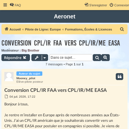
FAQ
S’enregistrer
Connexio
Aeronet
R
Accueil
Pilote de Ligne: Europe
Formations, Écoles & Licences
e
Conversion CPL/IR FAA vers CPL/IR/ME EASA
c
h
Modérateur :
Big Brother
Rechercher
Recherche 
Répondre
e
r
7 messages • Page
1
sur
1
c
Auteur du sujet
h
Mooney_pilot
Elève-pilote posteur
e
Conversion CPL/IR FAA vers CPL/IR/ME EASA
r
M
04 juil. 2026, 17:22
e
s
Bonjour à tous,
s
a
g
Je rentre m’installer en Europe après de nombreuses années aux États-
e
Unis. J’ai un CPL/IR américain que je souhaiterais convertir vers un
CPL/IR/ME EASA pour postuler en compagnies si possible. Je viens de