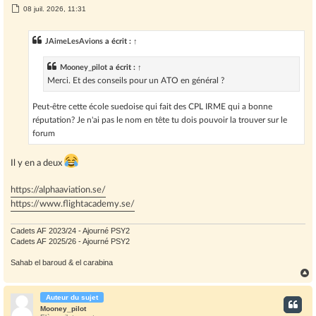
M
08 juil. 2026, 11:31
e
s
s
JAimeLesAvions
a écrit :
↑
a
g
e
Mooney_pilot
a écrit :
↑
Merci. Et des conseils pour un ATO en général ?
Peut-être cette école suedoise qui fait des CPL IRME qui a bonne
réputation? Je n'ai pas le nom en tête tu dois pouvoir la trouver sur le
forum
Il y en a deux
https://alphaaviation.se/
https://www.flightacademy.se/
Cadets AF 2023/24 - Ajourné PSY2
Cadets AF 2025/26 - Ajourné PSY2
Sahab el baroud & el carabina
Auteur du sujet
t
Mooney_pilot