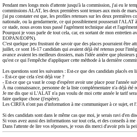
Pendant mes longs mois d'attente jusqu'à la commission, j'ai eu le tem
commissions ALAT, les deux premières sont tenues aux mois de mars/mai 
j'ai pu constater est que, les profiles retenues sur les deux premières 
nationale, ou la gendarmerie, ce qui possiblement pousserait l'ALAT à
ce stade, nous avons tous passé l'agrément technique alat et l'agrémen
Pourquoi je vous parle de tout cela, car, en sortant de mon entretien av
EOPAN/EOPN).
C'est quelque peu frustrant de savoir que des places pourraient être at
juillet, ce sont 16-17 candidats qui avaient déjà été retenus pour l'int
avance avaient les meilleurs dossiers, mais l'idée amère que plusieurs 
qu'est ce qui l'empêche d'appliquer cette méthode à la dernière commissi
Les questions sont les suivantes : Est-ce que des candidats placés en
- Est-ce que cela s'est déjà vue ?
- Est-ce que ça vaut le coup d'espérer avoir une place pour l'année su
À ma connaissance, personne de la liste complémentaire n'a déjà été 
Je me dis que si L'ALAT n'a pas voulu de moi cette année le tarif sera
faire quelque chose (j'espère).
Les CIRFA n'ont pas d'information à me communiquer à ce sujet, et l
Si des candidats sont dans le même cas que moi, je serais ravi d'en di
Si vous avez aussi des informations sur tout cela, et des conseils à m
Dans l'attente de lire vos réponses, je vous dis merci d'avoir pris la pei