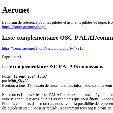
Aeronet
Le forum de référence pour les pilotes et aspirants pilotes de ligne. 
https://forum.aeronet-fr.org/
Liste complémentaire OSC-P ALAT/commi
https://forum.aeronet-fr.org/viewtopic.php?t=47210
Page
1
sur
1
Liste complémentaire OSC-P ALAT/commissions
Posté :
12 sept. 2024, 18:57
par
M88_Sky88
Bonjour à tous. J'ai besoin de rassembler des informations sur l'ave
En résumé, j'ai passé les tests l'ALAT en 2023 pour une intégration e
entre la 1er et 5e places. Sur les 49 candidats que nous étions, 30 ont
Pour les candidats dans mon cas, nous avons la possibilité de représente
été placés en statut "dossier refusé". Apparement tous ont le droite de 