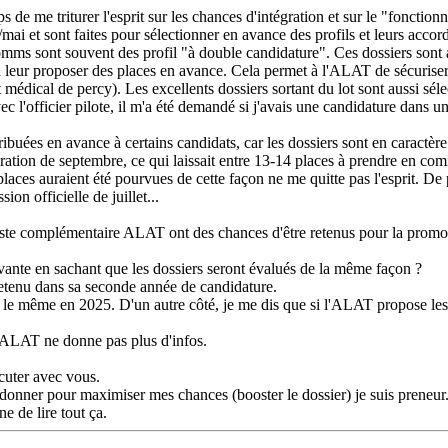
ps de me triturer l'esprit sur les chances d'intégration et sur le "fon
et sont faites pour sélectionner en avance des profils et leurs accorder
comms sont souvent des profil "à double candidature". Ces dossiers sont a
 leur proposer des places en avance. Cela permet à l'ALAT de sécuriser 
t médical de percy). Les excellents dossiers sortant du lot sont aussi s
ec l'officier pilote, il m'a été demandé si j'avais une candidature dans 
tribuées en avance à certains candidats, car les dossiers sont en caract
égration de septembre, ce qui laissait entre 13-14 places à prendre en com
places auraient été pourvues de cette façon ne me quitte pas l'esprit. D
on officielle de juillet...
 liste complémentaire ALAT ont des chances d'être retenus pour la promo
ivante en sachant que les dossiers seront évalués de la même façon ?
retenu dans sa seconde année de candidature.
 le même en 2025. D'un autre côté, je me dis que si l'ALAT propose les 
'ALAT ne donne pas plus d'infos.
scuter avec vous.
e donner pour maximiser mes chances (booster le dossier) je suis preneur
ne de lire tout ça.