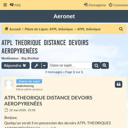
FAQ
S’enregistrer
Connexio
Aeronet
R
Accueil
Pilote de Ligne: ATPL théorique
ATPL théorique
e
ATPL THEORIQUE DISTANCE DEVOIRS
c
AEROPYRENÉES
h
e
Modérateur :
Big Brother
r
Rechercher
Recherche 
Répondre
c
3 messages • Page
1
sur
1
h
Auteur du sujet
e
abderboeing
Elève-pilote posteur
r
ATPL THEORIQUE DISTANCE DEVOIRS
AEROPYRENÉES
M
22 mai 2026, 15:59
e
s
Bonjour,
s
Quelqu’un serait il en possession des devoirs ATPL THEORIQUES
a
g