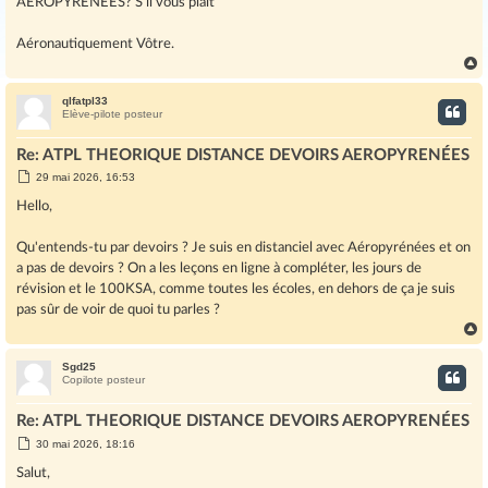
AEROPYRÉNÉES? S’il vous plaît
e
Aéronautiquement Vôtre.
qlfatpl33
t
Elève-pilote posteur
Re: ATPL THEORIQUE DISTANCE DEVOIRS AEROPYRENÉES
M
29 mai 2026, 16:53
e
s
Hello,
s
a
g
Qu'entends-tu par devoirs ? Je suis en distanciel avec Aéropyrénées et on
e
a pas de devoirs ? On a les leçons en ligne à compléter, les jours de
révision et le 100KSA, comme toutes les écoles, en dehors de ça je suis
pas sûr de voir de quoi tu parles ?
Sgd25
t
Copilote posteur
Re: ATPL THEORIQUE DISTANCE DEVOIRS AEROPYRENÉES
M
30 mai 2026, 18:16
e
s
Salut,
s