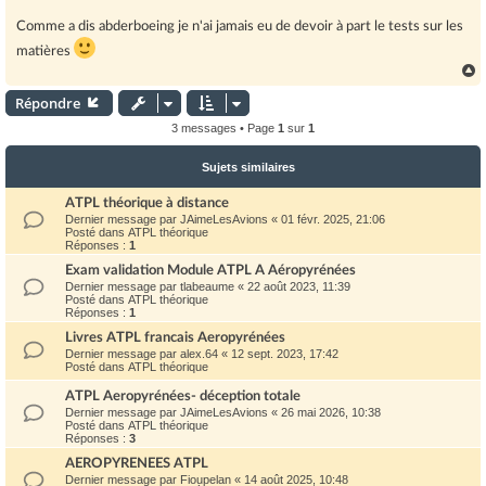
a
g
Comme a dis abderboeing je n'ai jamais eu de devoir à part le tests sur les
e
matières
Répondre
t
3 messages • Page
1
sur
1
Sujets similaires
ATPL théorique à distance
Dernier message par
JAimeLesAvions
«
01 févr. 2025, 21:06
Posté dans
ATPL théorique
Réponses :
1
Exam validation Module ATPL A Aéropyrénées
Dernier message par
tlabeaume
«
22 août 2023, 11:39
Posté dans
ATPL théorique
Réponses :
1
Livres ATPL francais Aeropyrénées
Dernier message par
alex.64
«
12 sept. 2023, 17:42
Posté dans
ATPL théorique
ATPL Aeropyrénées- déception totale
Dernier message par
JAimeLesAvions
«
26 mai 2026, 10:38
Posté dans
ATPL théorique
Réponses :
3
AEROPYRENEES ATPL
Dernier message par
Fioupelan
«
14 août 2025, 10:48