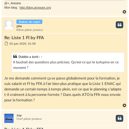
@+, Antoine
Mon blog :
http://blog.arogues.org
Auteur du sujet
t
2PA
Elève-pilote posteur
Re: Liste 1 FI by FFA
M
02 juin 2026, 01:59
e
s
s
Dubble
a écrit :
↑
a
g
Il faudrait des questions plus précises. Qu'est-ce qui te turlupine en ce
e
moment ?
Je me demande comment ça se passe globalement pour la formation, je
suis salarié et FI by FFA à l’air bien plus pratique que la Liste 1 ENAC qui
demande un certain temps à temps plein, est-ce que le planning s’adapte
t-il vraiment à la personne formée ? Dans quels ATO la FFA nous envoie
pour la formation ?
Jop
t
Chef pilote posteur