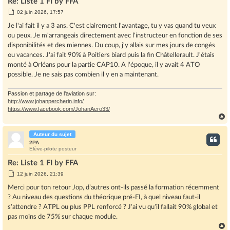
Re: Liste 1 FI by FFA
M
02 juin 2026, 17:57
e
s
Je l'ai fait il y a 3 ans. C'est clairement l'avantage, tu y vas quand tu veux
s
ou peux. Je m'arrangeais directement avec l'instructeur en fonction de ses
a
g
disponibilités et des miennes. Du coup, j'y allais sur mes jours de congés
e
ou vacances. J'ai fait 90% à Poitiers biard puis la fin Châtellerault. J'étais
monté à Orléans pour la partie CAP10. A l'époque, il y avait 4 ATO
possible. Je ne sais pas combien il y en a maintenant.
Passion et partage de l'aviation sur:
http://www.johanpercherin.info/
https://www.facebook.com/JohanAero33/
Auteur du sujet
t
2PA
Elève-pilote posteur
Re: Liste 1 FI by FFA
M
12 juin 2026, 21:39
e
s
Merci pour ton retour Jop, d’autres ont-ils passé la formation récemment
s
? Au niveau des questions du théorique pré-FI, à quel niveau faut-il
a
g
s’attendre ? ATPL ou plus PPL renforcé ? J’ai vu qu’il fallait 90% global et
e
pas moins de 75% sur chaque module.