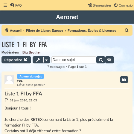
FAQ
S’enregistrer
Connexio
Aeronet
R
Accueil
Pilote de Ligne: Europe
Formations, Écoles & Licences
e
Liste 1 FI by FFA
c
h
Modérateur :
Big Brother
Rechercher
Recherche 
Répondre
e
r
7 messages • Page
1
sur
1
c
Auteur du sujet
h
2PA
Elève-pilote posteur
e
Liste 1 FI by FFA
r
M
01 juin 2026, 21:05
e
s
Bonjour à tous !
s
a
g
Je cherche des RETEX concernant la Liste 1, plus précisément la
e
formation FI by FFA.
Certains ont il déjà effectué cette formation ?