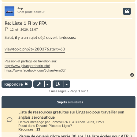
Jop
t
Chef pilote posteur
Re: Liste 1 FI by FFA
M
12 juin 2026, 22:07
e
s
Salut, il y a un sujet déjà ouvert la-dessus:
s
a
g
viewtopic.php?t=28037&start=60
e
Passion et partage de l'aviation sur:
http://www.johanpercherin.info/
https://www.facebook.com/JohanAero33/
Répondre
t
7 messages • Page
1
sur
1
Sujets similaires
Liste de ressources gratuites sur Lingaero pour travailler son
anglais aéronautique
Dernier message par
JamesDR400
«
30 nov. 2023, 11:59
Posté dans
Devenir Pilote de Ligne?
Réponses :
13
Risque de devenir pilote après 30 ans ? (+ liste écoles pour ATPL)