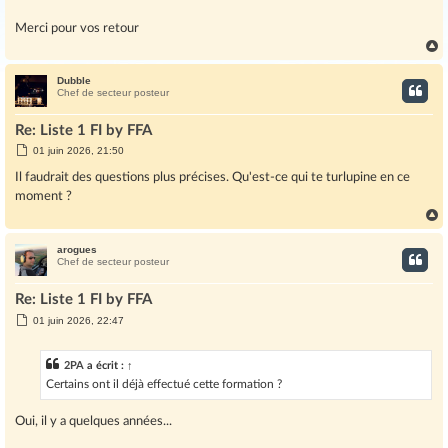
Merci pour vos retour
Dubble
t
Chef de secteur posteur
Re: Liste 1 FI by FFA
M
01 juin 2026, 21:50
e
s
Il faudrait des questions plus précises. Qu'est-ce qui te turlupine en ce
s
moment ?
a
g
e
arogues
t
Chef de secteur posteur
Re: Liste 1 FI by FFA
M
01 juin 2026, 22:47
e
s
s
2PA
a écrit :
↑
a
g
Certains ont il déjà effectué cette formation ?
e
Oui, il y a quelques années...