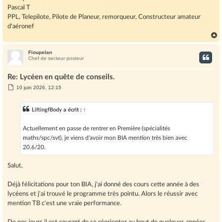
Pascal T
PPL, Telepilote, Pilote de Planeur, remorqueur, Constructeur amateur
d'aéronef
Fioupelan
t
Chef de secteur posteur
Re: Lycéen en quête de conseils.
M
10 juin 2026, 12:15
e
s
s
LiftingfBody
a écrit :
↑
a
g
e
Actuellement en passe de rentrer en Première (spécialités
maths/spc/svt), je viens d'avoir mon BIA mention très bien avec
20.6/20.
Salut,
Déjà félicitations pour ton BIA, j'ai donné des cours cette année à des
lycéens et j'ai trouvé le programme très pointu. Alors le réussir avec
mention TB c'est une vraie performance.