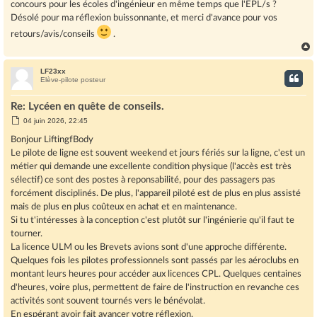
concours pour les écoles d'ingénieur en même temps que l'EPL/s ?
Désolé pour ma réflexion buissonnante, et merci d'avance pour vos
retours/avis/conseils
.
LF23xx
t
Elève-pilote posteur
Re: Lycéen en quête de conseils.
M
04 juin 2026, 22:45
e
s
Bonjour LiftingfBody
s
Le pilote de ligne est souvent weekend et jours fériés sur la ligne, c'est un
a
g
métier qui demande une excellente condition physique (l'accès est très
e
sélectif) ce sont des postes à reponsabilité, pour des passagers pas
forcément disciplinés. De plus, l'appareil piloté est de plus en plus assisté
mais de plus en plus coûteux en achat et en maintenance.
Si tu t'intéresses à la conception c'est plutôt sur l'ingénierie qu'il faut te
tourner.
La licence ULM ou les Brevets avions sont d'une approche différente.
Quelques fois les pilotes professionnels sont passés par les aéroclubs en
montant leurs heures pour accéder aux licences CPL. Quelques centaines
d'heures, voire plus, permettent de faire de l'instruction en revanche ces
activités sont souvent tournés vers le bénévolat.
En espérant avoir fait avancer votre réflexion.