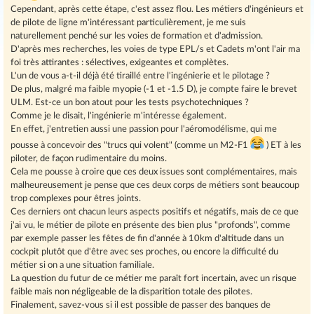
Cependant, après cette étape, c'est assez flou. Les métiers d'ingénieurs et
de pilote de ligne m'intéressant particulièrement, je me suis
naturellement penché sur les voies de formation et d'admission.
D'après mes recherches, les voies de type EPL/s et Cadets m'ont l'air ma
foi très attirantes : sélectives, exigeantes et complètes.
L'un de vous a-t-il déjà été tiraillé entre l'ingénierie et le pilotage ?
De plus, malgré ma faible myopie (-1 et -1.5 D), je compte faire le brevet
ULM. Est-ce un bon atout pour les tests psychotechniques ?
Comme je le disait, l'ingénierie m'intéresse également.
En effet, j'entretien aussi une passion pour l'aéromodélisme, qui me
pousse à concevoir des "trucs qui volent" (comme un M2-F1
) ET à les
piloter, de façon rudimentaire du moins.
Cela me pousse à croire que ces deux issues sont complémentaires, mais
malheureusement je pense que ces deux corps de métiers sont beaucoup
trop complexes pour êtres joints.
Ces derniers ont chacun leurs aspects positifs et négatifs, mais de ce que
j'ai vu, le métier de pilote en présente des bien plus "profonds", comme
par exemple passer les fêtes de fin d'année à 10km d'altitude dans un
cockpit plutôt que d'être avec ses proches, ou encore la difficulté du
métier si on a une situation familiale.
La question du futur de ce métier me paraît fort incertain, avec un risque
faible mais non négligeable de la disparition totale des pilotes.
Finalement, savez-vous si il est possible de passer des banques de