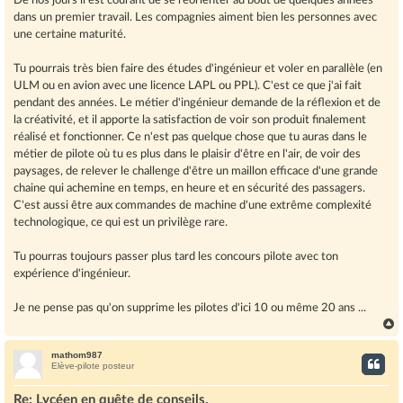
De nos jours il est courant de se réorienter au bout de quelques années
dans un premier travail. Les compagnies aiment bien les personnes avec
une certaine maturité.
Tu pourrais très bien faire des études d'ingénieur et voler en parallèle (en
ULM ou en avion avec une licence LAPL ou PPL). C'est ce que j'ai fait
pendant des années. Le métier d'ingénieur demande de la réflexion et de
la créativité, et il apporte la satisfaction de voir son produit finalement
réalisé et fonctionner. Ce n'est pas quelque chose que tu auras dans le
métier de pilote où tu es plus dans le plaisir d'être en l'air, de voir des
paysages, de relever le challenge d'être un maillon efficace d'une grande
chaine qui achemine en temps, en heure et en sécurité des passagers.
C'est aussi être aux commandes de machine d'une extrême complexité
technologique, ce qui est un privilège rare.
Tu pourras toujours passer plus tard les concours pilote avec ton
expérience d'ingénieur.
Je ne pense pas qu'on supprime les pilotes d'ici 10 ou même 20 ans ...
mathom987
t
Elève-pilote posteur
Re: Lycéen en quête de conseils.