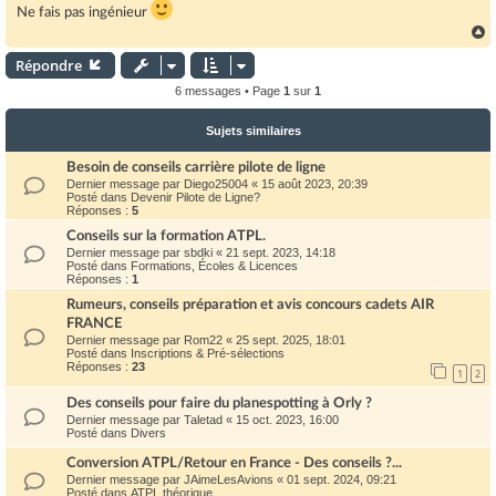
Ne fais pas ingénieur
Répondre
t
6 messages • Page
1
sur
1
Sujets similaires
Besoin de conseils carrière pilote de ligne
Dernier message par
Diego25004
«
15 août 2023, 20:39
Posté dans
Devenir Pilote de Ligne?
Réponses :
5
Conseils sur la formation ATPL.
Dernier message par
sbdki
«
21 sept. 2023, 14:18
Posté dans
Formations, Écoles & Licences
Réponses :
1
Rumeurs, conseils préparation et avis concours cadets AIR
FRANCE
Dernier message par
Rom22
«
25 sept. 2025, 18:01
Posté dans
Inscriptions & Pré-sélections
Réponses :
23
1
2
Des conseils pour faire du planespotting à Orly ?
Dernier message par
Taletad
«
15 oct. 2023, 16:00
Posté dans
Divers
Conversion ATPL/Retour en France - Des conseils ?...
Dernier message par
JAimeLesAvions
«
01 sept. 2024, 09:21
Posté dans
ATPL théorique