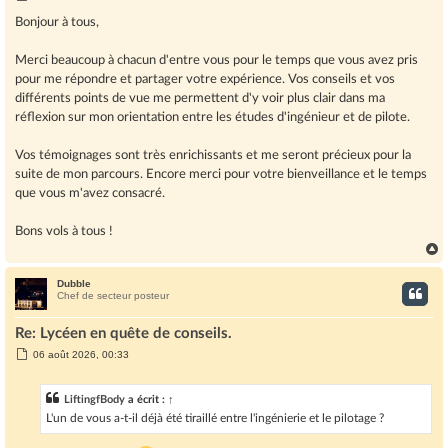
e
s
Bonjour à tous,
s
a
g
Merci beaucoup à chacun d'entre vous pour le temps que vous avez pris
e
pour me répondre et partager votre expérience. Vos conseils et vos
différents points de vue me permettent d'y voir plus clair dans ma
réflexion sur mon orientation entre les études d'ingénieur et de pilote.
Vos témoignages sont très enrichissants et me seront précieux pour la
suite de mon parcours. Encore merci pour votre bienveillance et le temps
que vous m'avez consacré.
Bons vols à tous !
Dubble
t
Chef de secteur posteur
Re: Lycéen en quête de conseils.
M
06 août 2026, 00:33
e
s
s
LiftingfBody
a écrit :
↑
a
g
L'un de vous a-t-il déjà été tiraillé entre l'ingénierie et le pilotage ?
e