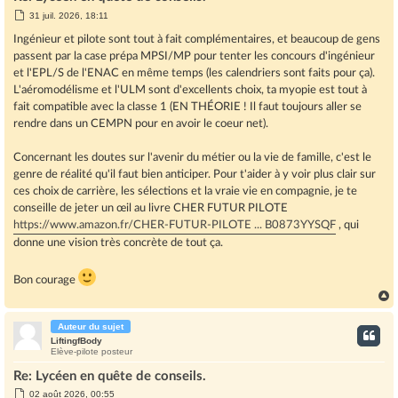
M
31 juil. 2026, 18:11
e
s
Ingénieur et pilote sont tout à fait complémentaires, et beaucoup de gens
s
passent par la case prépa MPSI/MP pour tenter les concours d'ingénieur
a
g
et l'EPL/S de l'ENAC en même temps (les calendriers sont faits pour ça).
e
L'aéromodélisme et l'ULM sont d'excellents choix, ta myopie est tout à
fait compatible avec la classe 1 (EN THÉORIE ! Il faut toujours aller se
rendre dans un CEMPN pour en avoir le coeur net).
Concernant les doutes sur l'avenir du métier ou la vie de famille, c'est le
genre de réalité qu'il faut bien anticiper. Pour t'aider à y voir plus clair sur
ces choix de carrière, les sélections et la vraie vie en compagnie, je te
conseille de jeter un œil au livre CHER FUTUR PILOTE
https://www.amazon.fr/CHER-FUTUR-PILOTE ... B0873YYSQF
, qui
donne une vision très concrète de tout ça.
Bon courage
Auteur du sujet
t
LiftingfBody
Elève-pilote posteur
Re: Lycéen en quête de conseils.
M
02 août 2026, 00:55