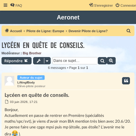
FAQ
S’enregistrer
Connexio
Aeronet
R
Accueil
Pilote de Ligne: Europe
Devenir Pilote de Ligne?
e
Lycéen en quête de conseils.
c
h
Modérateur :
Big Brother
Rechercher
Recherche 
Répondre
e
r
6 messages • Page
1
sur
1
c
Auteur du sujet
h
LiftingfBody
Elève-pilote posteur
e
Lycéen en quête de conseils.
r
M
03 juin 2026, 17:21
e
s
Bonjour,
s
Actuellement en passe de rentrer en Première (spécialités
a
g
maths/spc/svt), je viens d'avoir mon BIA mention très bien avec 20.6/20.
e
Je pense faire une cpge mpsi puis mp (étoile, pas étoile? L'avenir me le
dira
).