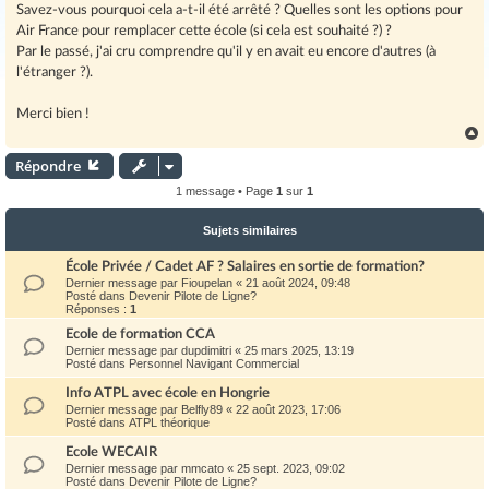
Savez-vous pourquoi cela a-t-il été arrêté ? Quelles sont les options pour
Air France pour remplacer cette école (si cela est souhaité ?) ?
Par le passé, j'ai cru comprendre qu'il y en avait eu encore d'autres (à
l'étranger ?).
Merci bien !
Répondre
t
1 message • Page
1
sur
1
Sujets similaires
École Privée / Cadet AF ? Salaires en sortie de formation?
Dernier message par
Fioupelan
«
21 août 2024, 09:48
Posté dans
Devenir Pilote de Ligne?
Réponses :
1
Ecole de formation CCA
Dernier message par
dupdimitri
«
25 mars 2025, 13:19
Posté dans
Personnel Navigant Commercial
Info ATPL avec école en Hongrie
Dernier message par
Belfly89
«
22 août 2023, 17:06
Posté dans
ATPL théorique
Ecole WECAIR
Dernier message par
mmcato
«
25 sept. 2023, 09:02
Posté dans
Devenir Pilote de Ligne?