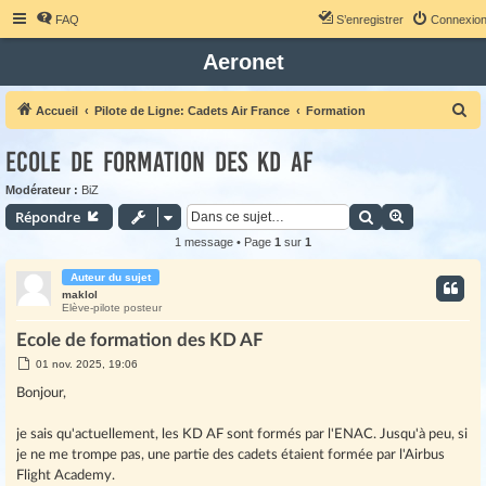
FAQ
S’enregistrer
Connexio
Aeronet
R
Accueil
Pilote de Ligne: Cadets Air France
Formation
e
Ecole de formation des KD AF
c
h
Modérateur :
BiZ
Rechercher
Recherche 
Répondre
e
r
1 message • Page
1
sur
1
c
Auteur du sujet
h
maklol
Elève-pilote posteur
e
Ecole de formation des KD AF
r
M
01 nov. 2025, 19:06
e
s
Bonjour,
s
a
g
je sais qu'actuellement, les KD AF sont formés par l'ENAC. Jusqu'à peu, si
e
je ne me trompe pas, une partie des cadets étaient formée par l'Airbus
Flight Academy.